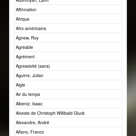
Adohmyan, Lahn
Affirmation
Afrique
Afro-américains
Agnew, Roy
Agréable
Agrément
Agressivité (sans)
Aguirre, Julian
Aigle
Air du temps
Albeniz, Isaac
Alceste de Christoph Willibald Gluck
Alexandre, André
Alfano, Franco