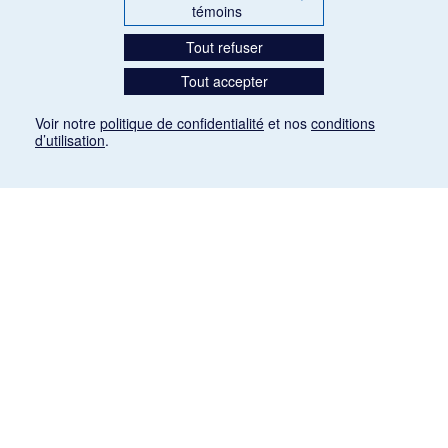
témoins
Tout refuser
Tout accepter
Voir notre
politique de confidentialité
et nos
conditions
d’utilisation
.
Mention légale
Les articles de presse reproduits dans la banque de données sont libres de droits. Leur
diffusion dans la banque de données est non commerciale et respecte les critères
d'utilisation équitable aux fins de recherche ainsi qu'établie par la Loi sur le droit d'auteur
du Canada (L.R.C. (1985), ch. C-42:
http://laws-lois.justice.gc.ca/fra/lois/C-42/page-
9.html#h-26
). Les PDF des articles des revues suivantes ont été téléchargés (sauf
quelques exceptions) de Gallica: Le Ménestrel, La Musique pendant la guerre, La Tribune
de Saint-Gervais, Le Mercure de France, La Revue politique et littéraire «Revue bleue».
Paramètres des témoins