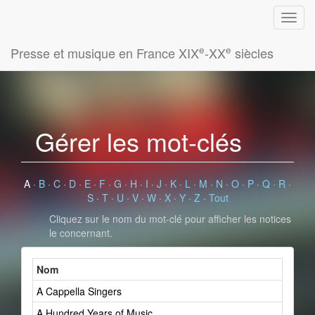
e
e
Presse et musique en France XIX
-XX
siècles
Gérer les mot-clés
A
·
B
·
C
·
D
·
E
·
F
·
G
·
H
·
I
·
J
·
K
·
L
·
M
·
N
·
O
·
P
·
Q
·
R
·
S
·
T
·
U
·
V
·
W
·
X
·
Y
·
Z
·
Tout
Cliquez sur le nom du mot-clé pour afficher les notices
le concernant.
Nom
A Cappella Singers
A Hundred Years of Music