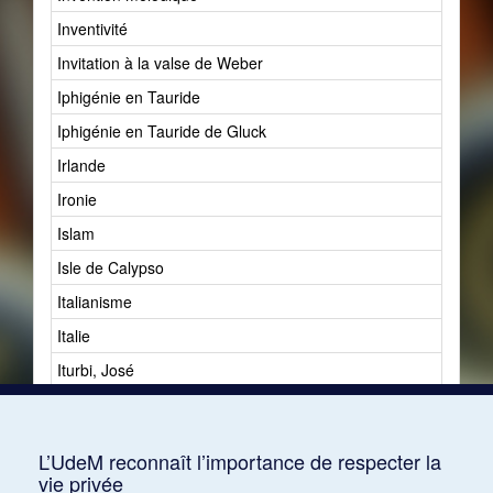
Inventivité
Invitation à la valse de Weber
Iphigénie en Tauride
Iphigénie en Tauride de Gluck
Irlande
Ironie
Islam
Isle de Calypso
Italianisme
Italie
Iturbi, José
Ivan le terrible
Ives, Charles
L’UdeM reconnaît l’importance de respecter la
vie privée