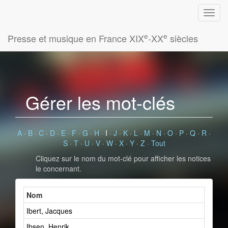
e
e
Presse et musique en France XIX
-XX
siècles
Gérer les mot-clés
A
·
B
·
C
·
D
·
E
·
F
·
G
·
H
·
I
·
J
·
K
·
L
·
M
·
N
·
O
·
P
·
Q
·
R
·
S
·
T
·
U
·
V
·
W
·
X
·
Y
·
Z
·
Tout
Cliquez sur le nom du mot-clé pour afficher les notices
le concernant.
Nom
Ibert, Jacques
Ibsen, Henrik