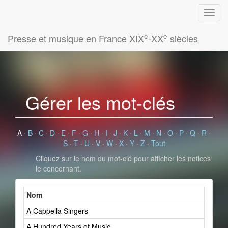
e
e
Presse et musique en France XIX
-XX
siècles
Gérer les mot-clés
A
·
B
·
C
·
D
·
E
·
F
·
G
·
H
·
I
·
J
·
K
·
L
·
M
·
N
·
O
·
P
·
Q
·
R
·
S
·
T
·
U
·
V
·
W
·
X
·
Y
·
Z
·
Tout
Cliquez sur le nom du mot-clé pour afficher les notices
le concernant.
Nom
A Cappella Singers
A Hundred Years of Music