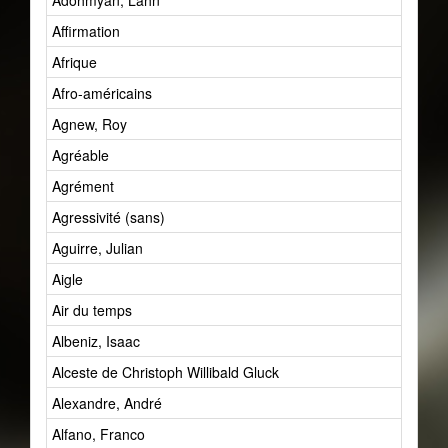
Adohmyan, Lahn
Affirmation
Afrique
Afro-américains
Agnew, Roy
Agréable
Agrément
Agressivité (sans)
Aguirre, Julian
Aigle
Air du temps
Albeniz, Isaac
Alceste de Christoph Willibald Gluck
Alexandre, André
Alfano, Franco