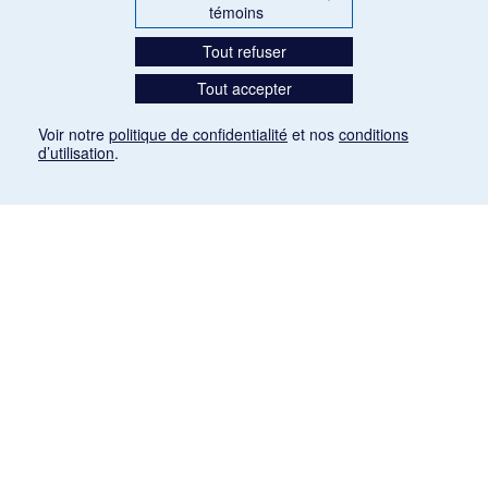
témoins
Tout refuser
Tout accepter
Voir notre
politique de confidentialité
et nos
conditions
d’utilisation
.
Mention légale
Les articles de presse reproduits dans la banque de données sont libres de droits. Leur
diffusion dans la banque de données est non commerciale et respecte les critères
d'utilisation équitable aux fins de recherche ainsi qu'établie par la Loi sur le droit d'auteur
du Canada (L.R.C. (1985), ch. C-42:
http://laws-lois.justice.gc.ca/fra/lois/C-42/page-
9.html#h-26
). Les PDF des articles des revues suivantes ont été téléchargés (sauf
quelques exceptions) de Gallica: Le Ménestrel, La Musique pendant la guerre, La Tribune
de Saint-Gervais, Le Mercure de France, La Revue politique et littéraire «Revue bleue».
Paramètres des témoins