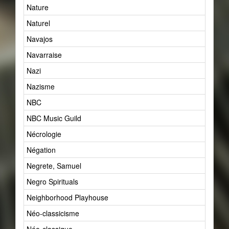
Nature
55
Naturel
60
Navajos
1
Navarraise
1
Nazi
2
Nazisme
4
NBC
1
NBC Music Guild
1
Nécrologie
8
Négation
1
Negrete, Samuel
1
Negro Spirituals
2
Neighborhood Playhouse
1
Néo-classicisme
22