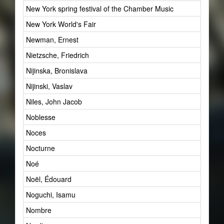
New York spring festival of the Chamber Music
1
New York World's Fair
1
Newman, Ernest
1
Nietzsche, Friedrich
38
Nijinska, Bronislava
2
Nijinski, Vaslav
5
Niles, John Jacob
1
Noblesse
15
Noces
2
Nocturne
1
Noé
1
Noël, Édouard
1
Noguchi, Isamu
1
Nombre
10