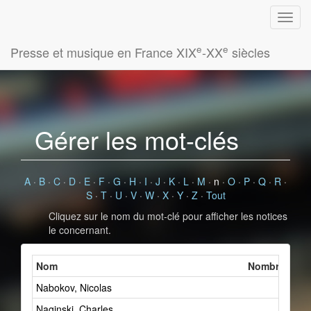
e
e
Presse et musique en France XIX
-XX
siècles
Gérer les mot-clés
A
·
B
·
C
·
D
·
E
·
F
·
G
·
H
·
I
·
J
·
K
·
L
·
M
·
n
·
O
·
P
·
Q
·
R
·
S
·
T
·
U
·
V
·
W
·
X
·
Y
·
Z
·
Tout
Cliquez sur le nom du mot-clé pour afficher les notices
le concernant.
Nom
Nombre de fi
Nabokov, Nicolas
3
Naginski, Charles
1