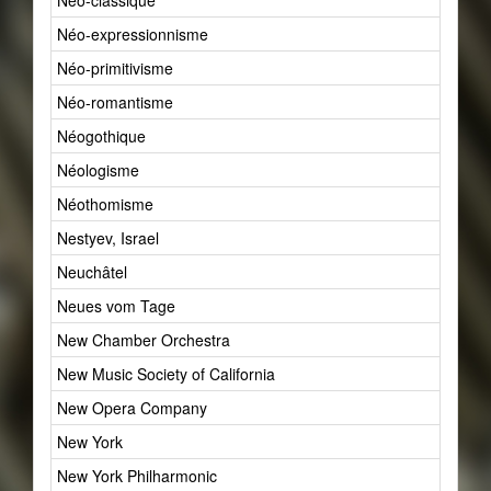
Néo-classique
4
Néo-expressionnisme
1
Néo-primitivisme
1
Néo-romantisme
4
Néogothique
1
Néologisme
1
Néothomisme
2
Nestyev, Israel
1
Neuchâtel
1
Neues vom Tage
1
New Chamber Orchestra
1
New Music Society of California
1
New Opera Company
1
New York
28
New York Philharmonic
1