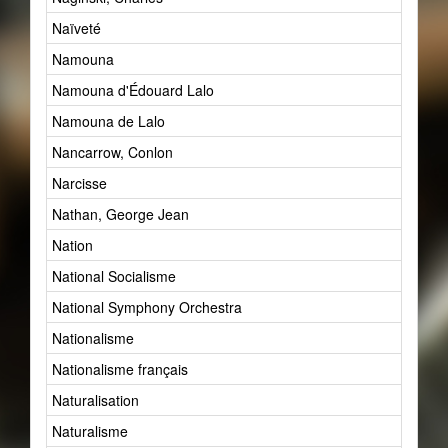
Naïveté
13
Namouna
1
Namouna d'Édouard Lalo
1
Namouna de Lalo
1
Nancarrow, Conlon
1
Narcisse
0
Nathan, George Jean
1
Nation
18
National Socialisme
1
National Symphony Orchestra
1
Nationalisme
914
Nationalisme français
0
Naturalisation
2
Naturalisme
2