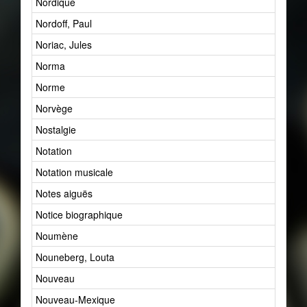
Nordique
1
Nordoff, Paul
2
Noriac, Jules
1
Norma
1
Norme
5
Norvège
5
Nostalgie
1
Notation
22
Notation musicale
1
Notes aiguës
1
Notice biographique
2
Noumène
4
Nouneberg, Louta
1
Nouveau
46
Nouveau-Mexique
1