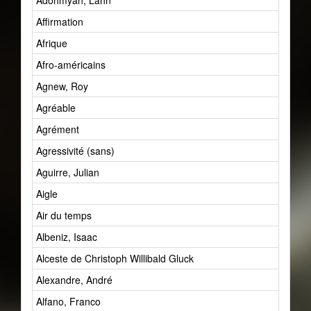
Adohmyan, Lahn
Affirmation
Afrique
Afro-américains
Agnew, Roy
Agréable
Agrément
Agressivité (sans)
Aguirre, Julian
Aigle
Air du temps
Albeniz, Isaac
Alceste de Christoph Willibald Gluck
Alexandre, André
Alfano, Franco