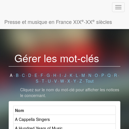
e
e
Presse et musique en France XIX
-XX
siècles
Gérer les mot-clés
A
·
B
·
C
·
D
·
E
·
F
·
G
·
H
·
I
·
J
·
K
·
L
·
M
·
N
·
O
·
P
·
Q
·
R
·
S
·
T
·
U
·
V
·
W
·
X
·
Y
·
Z
·
Tout
Cliquez sur le nom du mot-clé pour afficher les notices
le concernant.
Nom
A Cappella Singers
A Hundred Years of Music