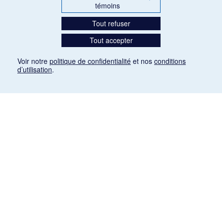
témoins
Tout refuser
Tout accepter
Voir notre
politique de confidentialité
et nos
conditions
d’utilisation
.
Mention légale
Les articles de presse reproduits dans la banque de données sont libres de droits. Leur
diffusion dans la banque de données est non commerciale et respecte les critères
d'utilisation équitable aux fins de recherche ainsi qu'établie par la Loi sur le droit d'auteur
du Canada (L.R.C. (1985), ch. C-42:
http://laws-lois.justice.gc.ca/fra/lois/C-42/page-
9.html#h-26
). Les PDF des articles des revues suivantes ont été téléchargés (sauf
quelques exceptions) de Gallica: Le Ménestrel, La Musique pendant la guerre, La Tribune
de Saint-Gervais, Le Mercure de France, La Revue politique et littéraire «Revue bleue».
Paramètres des témoins