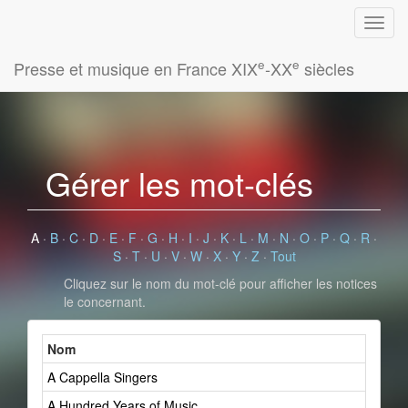
e
e
Presse et musique en France XIX
-XX
siècles
Gérer les mot-clés
A
·
B
·
C
·
D
·
E
·
F
·
G
·
H
·
I
·
J
·
K
·
L
·
M
·
N
·
O
·
P
·
Q
·
R
·
S
·
T
·
U
·
V
·
W
·
X
·
Y
·
Z
·
Tout
Cliquez sur le nom du mot-clé pour afficher les notices
le concernant.
Nom
A Cappella Singers
A Hundred Years of Music