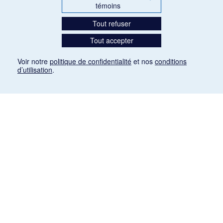
témoins
Tout refuser
Tout accepter
Voir notre
politique de confidentialité
et nos
conditions
d’utilisation
.
Mention légale
Les articles de presse reproduits dans la banque de données sont libres de droits. Leur
diffusion dans la banque de données est non commerciale et respecte les critères
d'utilisation équitable aux fins de recherche ainsi qu'établie par la Loi sur le droit d'auteur
du Canada (L.R.C. (1985), ch. C-42:
http://laws-lois.justice.gc.ca/fra/lois/C-42/page-
9.html#h-26
). Les PDF des articles des revues suivantes ont été téléchargés (sauf
quelques exceptions) de Gallica: Le Ménestrel, La Musique pendant la guerre, La Tribune
de Saint-Gervais, Le Mercure de France, La Revue politique et littéraire «Revue bleue».
Paramètres des témoins