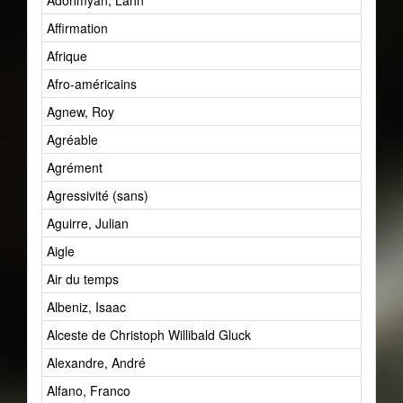
Adohmyan, Lahn
Affirmation
Afrique
Afro-américains
Agnew, Roy
Agréable
Agrément
Agressivité (sans)
Aguirre, Julian
Aigle
Air du temps
Albeniz, Isaac
Alceste de Christoph Willibald Gluck
Alexandre, André
Alfano, Franco