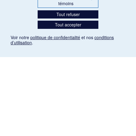
témoins
Tout refuser
Tout accepter
Voir notre
politique de confidentialité
et nos
conditions
d’utilisation
.
Mention légale
Les articles de presse reproduits dans la banque de données sont libres de droits. Leur
diffusion dans la banque de données est non commerciale et respecte les critères
d'utilisation équitable aux fins de recherche ainsi qu'établie par la Loi sur le droit d'auteur
du Canada (L.R.C. (1985), ch. C-42:
http://laws-lois.justice.gc.ca/fra/lois/C-42/page-
9.html#h-26
). Les PDF des articles des revues suivantes ont été téléchargés (sauf
quelques exceptions) de Gallica: Le Ménestrel, La Musique pendant la guerre, La Tribune
de Saint-Gervais, Le Mercure de France, La Revue politique et littéraire «Revue bleue».
Paramètres des témoins