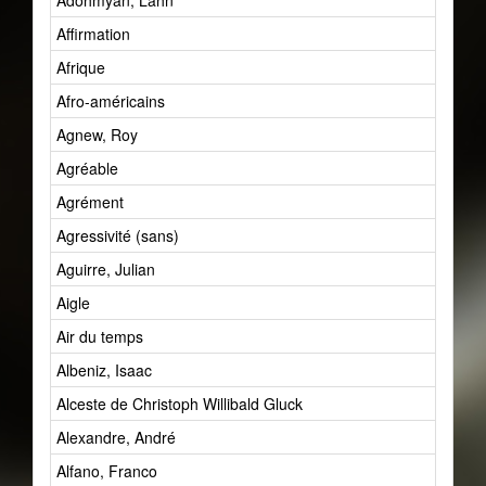
Adohmyan, Lahn
Affirmation
Afrique
Afro-américains
Agnew, Roy
Agréable
Agrément
Agressivité (sans)
Aguirre, Julian
Aigle
Air du temps
Albeniz, Isaac
Alceste de Christoph Willibald Gluck
Alexandre, André
Alfano, Franco