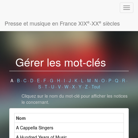
e
e
Presse et musique en France XIX
-XX
siècles
Gérer les mot-clés
A
·
B
·
C
·
D
·
E
·
F
·
G
·
H
·
I
·
J
·
K
·
L
·
M
·
N
·
O
·
P
·
Q
·
R
·
S
·
T
·
U
·
V
·
W
·
X
·
Y
·
Z
·
Tout
Cliquez sur le nom du mot-clé pour afficher les notices
le concernant.
Nom
A Cappella Singers
A Hundred Years of Music