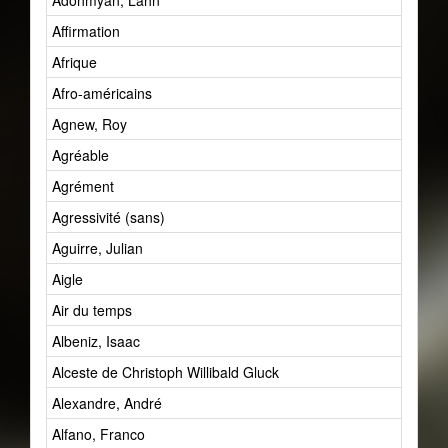
Adohmyan, Lahn
Affirmation
Afrique
Afro-américains
Agnew, Roy
Agréable
Agrément
Agressivité (sans)
Aguirre, Julian
Aigle
Air du temps
Albeniz, Isaac
Alceste de Christoph Willibald Gluck
Alexandre, André
Alfano, Franco