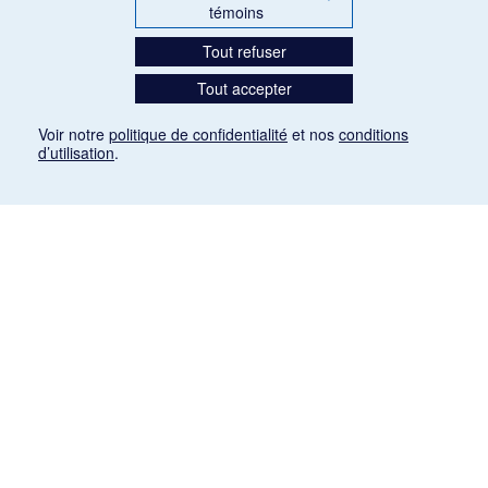
témoins
Tout refuser
Tout accepter
Voir notre
politique de confidentialité
et nos
conditions
d’utilisation
.
Mention légale
Les articles de presse reproduits dans la banque de données sont libres de droits. Leur
diffusion dans la banque de données est non commerciale et respecte les critères
d'utilisation équitable aux fins de recherche ainsi qu'établie par la Loi sur le droit d'auteur
du Canada (L.R.C. (1985), ch. C-42:
http://laws-lois.justice.gc.ca/fra/lois/C-42/page-
9.html#h-26
). Les PDF des articles des revues suivantes ont été téléchargés (sauf
quelques exceptions) de Gallica: Le Ménestrel, La Musique pendant la guerre, La Tribune
de Saint-Gervais, Le Mercure de France, La Revue politique et littéraire «Revue bleue».
Paramètres des témoins