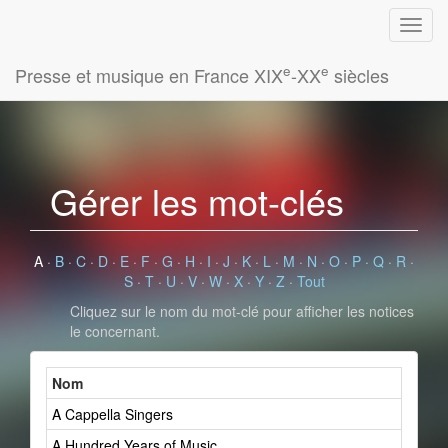
e
e
Presse et musique en France XIX
-XX
siècles
Gérer les mot-clés
A
·
B
·
C
·
D
·
E
·
F
·
G
·
H
·
I
·
J
·
K
·
L
·
M
·
N
·
O
·
P
·
Q
·
R
·
S
·
T
·
U
·
V
·
W
·
X
·
Y
·
Z
·
Tout
Cliquez sur le nom du mot-clé pour afficher les notices
le concernant.
Nom
A Cappella Singers
A Hundred Years of Music