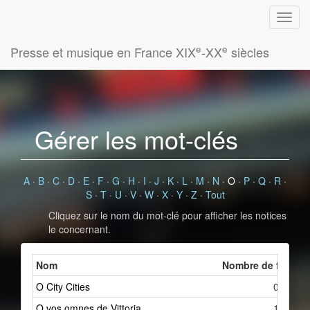
e
e
Presse et musique en France XIX
-XX
siècles
Gérer les mot-clés
A
·
B
·
C
·
D
·
E
·
F
·
G
·
H
·
I
·
J
·
K
·
L
·
M
·
N
·
O
·
P
·
Q
·
R
·
S
·
T
·
U
·
V
·
W
·
X
·
Y
·
Z
·
Tout
Cliquez sur le nom du mot-clé pour afficher les notices
le concernant.
Nom
Nombre de fiches 
O City Cities
0
O vos omnes de Vittoria
1