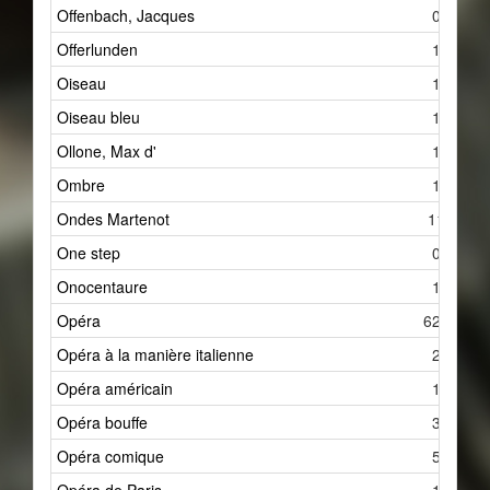
Offenbach, Jacques
0
Offerlunden
1
Oiseau
1
Oiseau bleu
1
Ollone, Max d'
1
Ombre
1
Ondes Martenot
11
One step
0
Onocentaure
1
Opéra
626
Opéra à la manière italienne
2
Opéra américain
1
Opéra bouffe
3
Opéra comique
5