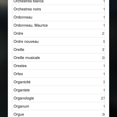
Orchestres blancs
1
Orchestres noirs
1
Ordonneau
1
Ordonneau, Maurice
1
Ordre
21
Ordre nouveau
9
Oreille
37
Oreille musicale
28
Orestes
1
Orfeo
1
Organicité
3
Organiste
1
Organologie
275
Organum
1
Orgue
36