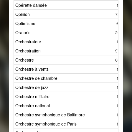
Opérette dansée
1
Opinion
73
Optimisme
6
Oratorio
20
Orchestrateur
1
Orchestration
97
Orchestre
60
Orchestre à vents
1
Orchestre de chambre
1
Orchestre de jazz
1
Orchestre militaire
1
Orchestre national
1
Orchestre symphonique de Baltimore
1
Orchestre symphonique de Paris
1