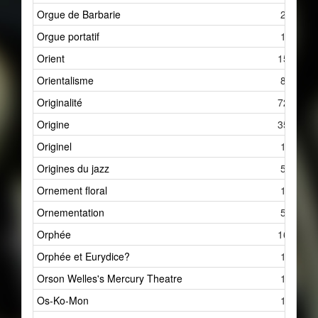
Orgue de Barbarie
2
Orgue portatif
1
Orient
15
Orientalisme
8
Originalité
72
Origine
35
Originel
1
Origines du jazz
5
Ornement floral
1
Ornementation
5
Orphée
16
Orphée et Eurydice?
1
Orson Welles's Mercury Theatre
1
Os-Ko-Mon
1