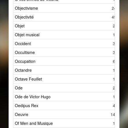
Objectivisme
24
Objectivité
45
Objet
2
Objet musical
1
Occident
3
Occultisme
3
Occupation
6
Octandre
1
Octave Feuillet
1
Ode
2
Ode de Victor Hugo
1
Oedipus Rex
4
Oeuvre
144
Of Men and Musique
1