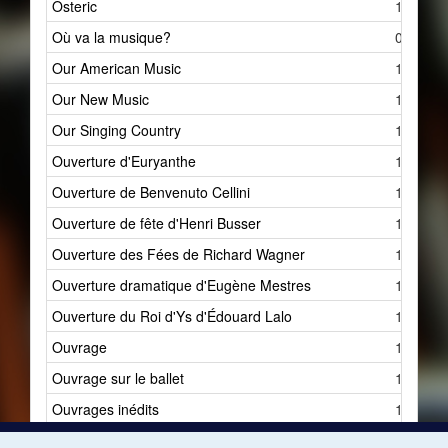
Osteric
1
Où va la musique?
0
Our American Music
1
Our New Music
1
Our Singing Country
1
Ouverture d'Euryanthe
1
Ouverture de Benvenuto Cellini
1
Ouverture de fête d'Henri Busser
1
Ouverture des Fées de Richard Wagner
1
Ouverture dramatique d'Eugène Mestres
1
Ouverture du Roi d'Ys d'Édouard Lalo
1
Ouvrage
1
Ouvrage sur le ballet
1
Ouvrages inédits
1
Ouvriers de la musique
4