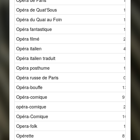
Opéra de Paris
1
Opéra de Quat'Sous
1
Opéra du Quai au Foin
1
Opéra fantastique
1
Opéra filmé
2
Opéra italien
4
Opéra italien traduit
1
Opéra posthume
1
Opéra russe de Paris
0
Opéra-bouffe
13
Opéra-comique
91
opéra-comique
2
Opéra-Comique
10
Opera-folk
1
Opérette
81