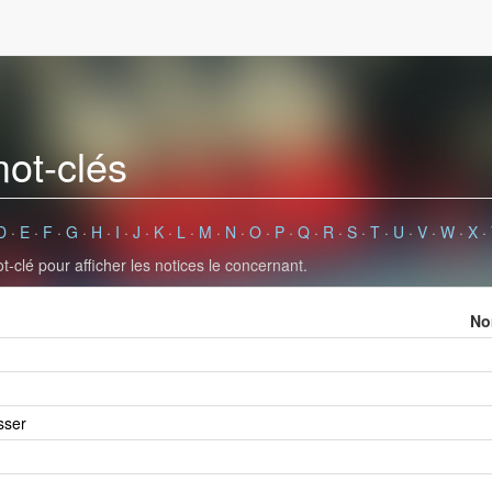
mot-clés
D
·
E
·
F
·
G
·
H
·
I
·
J
·
K
·
L
·
M
·
N
·
O
·
P
·
Q
·
R
·
S
·
T
·
U
·
V
·
W
·
X
·
-clé pour afficher les notices le concernant.
No
sser