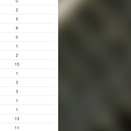
0
2
5
8
0
1
2
15
1
3
3
1
1
13
11