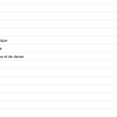
ique
e
e et de danse