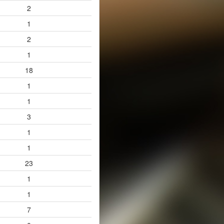
2
1
2
1
18
1
1
3
1
1
23
1
1
7