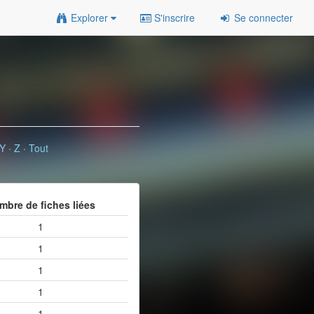
Explorer
S'inscrire
Se connecter
Y
·
Z
·
Tout
mbre de fiches liées
1
1
1
1
1