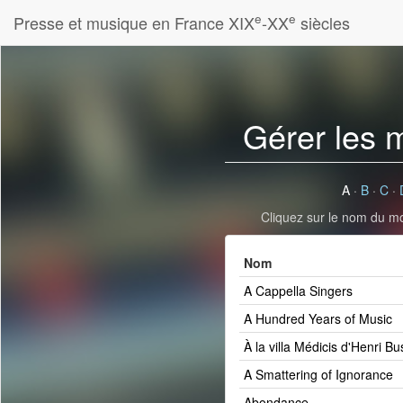
e
e
Presse et musique en France XIX
-XX
siècles
Gérer les 
A
·
B
·
C
·
Cliquez sur le nom du mot
Nom
A Cappella Singers
A Hundred Years of Music
À la villa Médicis d'Henri Bu
A Smattering of Ignorance
Abondance