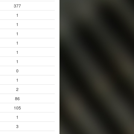
377
1
1
1
1
1
1
0
1
2
86
105
1
3