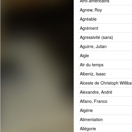
Afro-américains
Agnew, Roy
Agréable
Agrément
Agressivité (sans)
Aguirre, Julian
Aigle
Air du temps
Albeniz, Isaac
Alceste de Christoph Williba
Alexandre, André
Alfano, Franco
Algérie
Alimentation
Allégorie