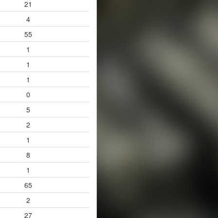
21
4
55
1
1
1
0
5
2
1
8
1
65
2
27