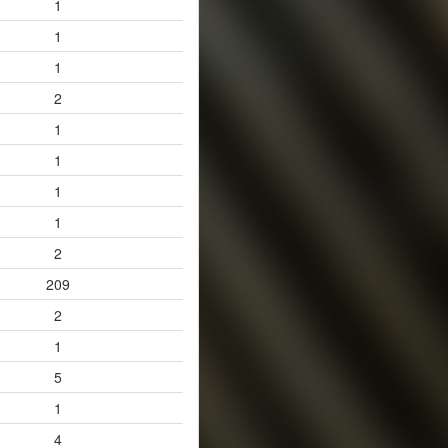
1
1
1
2
1
1
1
1
2
209
2
1
5
1
4