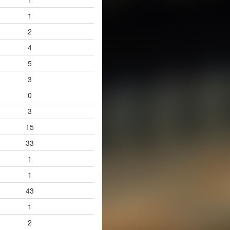
1
2
4
5
3
0
3
15
33
1
1
43
1
2