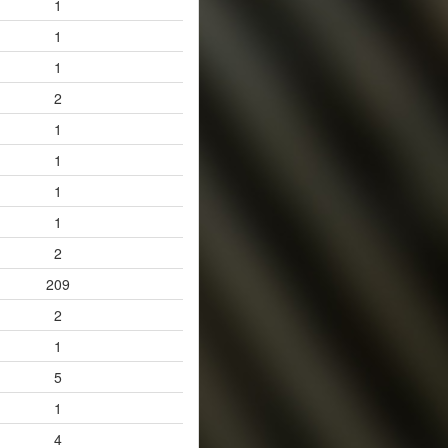
1
1
1
2
1
1
1
1
2
209
2
1
5
1
4