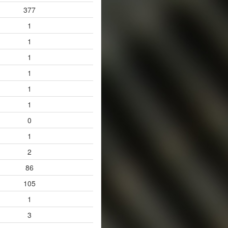
377
1
1
1
1
1
1
0
1
2
86
105
1
3