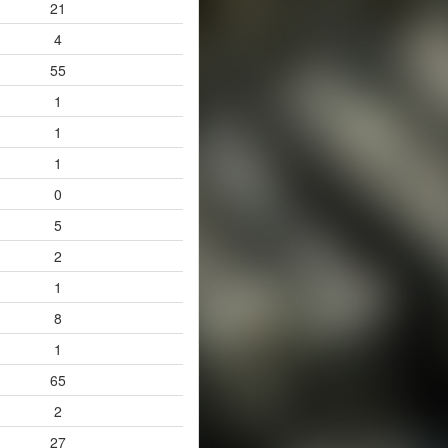
21
4
55
1
1
1
0
5
2
1
8
1
65
2
27