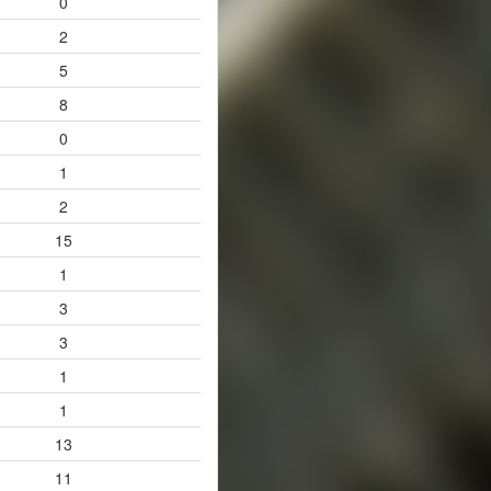
0
2
5
8
0
1
2
15
1
3
3
1
1
13
11