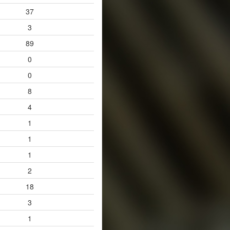
37
3
89
0
0
8
4
1
1
1
2
18
3
1