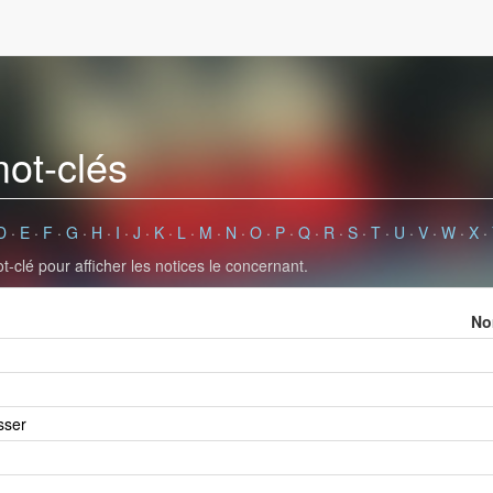
mot-clés
D
·
E
·
F
·
G
·
H
·
I
·
J
·
K
·
L
·
M
·
N
·
O
·
P
·
Q
·
R
·
S
·
T
·
U
·
V
·
W
·
X
·
-clé pour afficher les notices le concernant.
No
sser