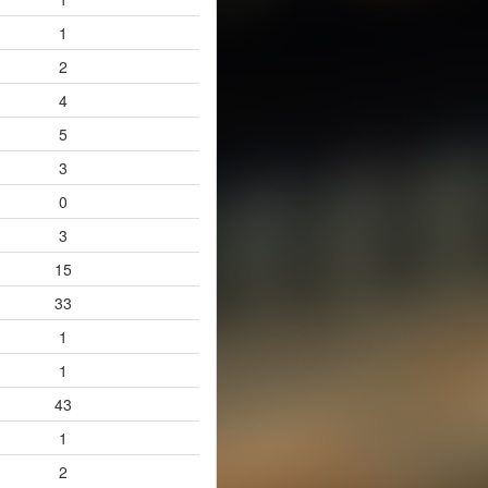
1
2
4
5
3
0
3
15
33
1
1
43
1
2