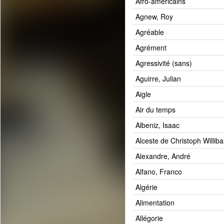
Afro-américains
Agnew, Roy
Agréable
Agrément
Agressivité (sans)
Aguirre, Julian
Aigle
Air du temps
Albeniz, Isaac
Alceste de Christoph Williba
Alexandre, André
Alfano, Franco
Algérie
Alimentation
Allégorie