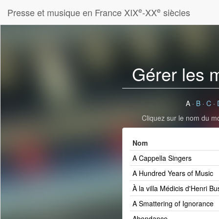
e
e
Presse et musique en France XIX
-XX
siècles
Gérer les 
A
·
B
·
C
·
Cliquez sur le nom du mot
Nom
A Cappella Singers
A Hundred Years of Music
À la villa Médicis d'Henri Bu
A Smattering of Ignorance
Abondance