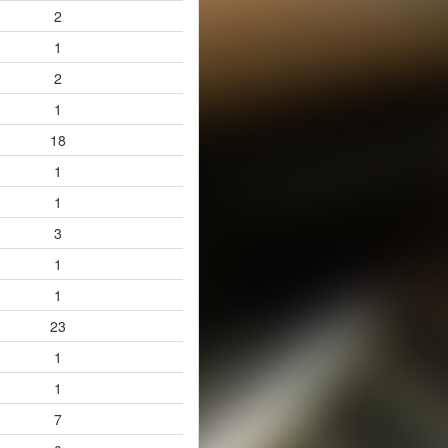
2
1
2
1
18
1
1
3
1
1
23
1
1
7