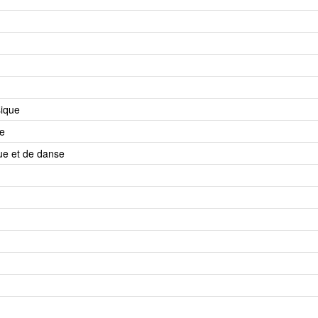
ique
e
e et de danse