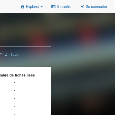
Explorer
S'inscrire
Se connecter
Y
·
Z
·
Tout
mbre de fiches liées
1
1
1
1
1