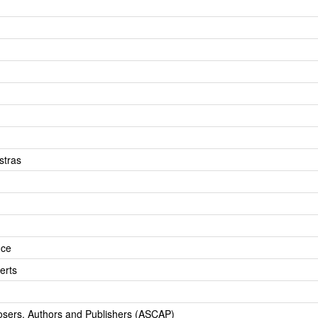
stras
nce
erts
osers, Authors and Publishers (ASCAP)