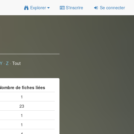
Explorer
S'inscrire
Se connecter
Y
·
Z
·
Tout
Nombre de fiches liées
1
23
1
1
4