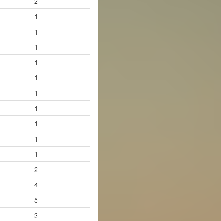
2
1
1
1
1
1
1
1
1
1
1
2
4
5
3