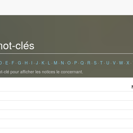
mot-clés
D
·
E
·
F
·
G
·
H
·
I
·
J
·
K
·
L
·
M
·
N
·
O
·
P
·
Q
·
R
·
S
·
T
·
U
·
V
·
W
·
X
·
-clé pour afficher les notices le concernant.