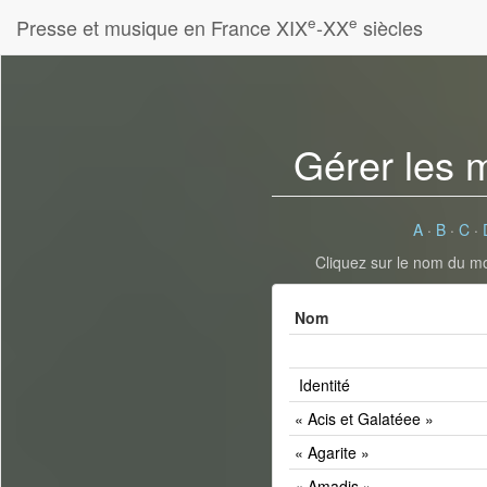
e
e
Presse et musique en France XIX
-XX
siècles
Gérer les 
A
·
B
·
C
·
Cliquez sur le nom du mot
Nom
Identité
« Acis et Galatéee »
« Agarite »
« Amadis »