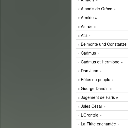
« Amadis de Grèce »
« Armide »
« Astrée »
« Atis »
« Belmonte und Constanze 
« Cadmus »
« Cadmus et Hermione »
« Don Juan »
« Fêtes du peuple »
« George Dandin »
« Jugement de Pâris »
« Jules César »
« L’Orontée »
« La Flûte enchantée »