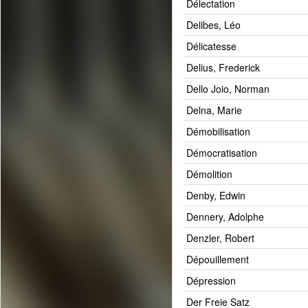
Délectation
Delibes, Léo
Délicatesse
Delius, Frederick
Dello Joio, Norman
Delna, Marie
Démobilisation
Démocratisation
Démolition
Denby, Edwin
Dennery, Adolphe
Denzler, Robert
Dépouillement
Dépression
Der Freie Satz