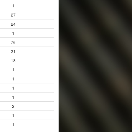
1
27
24
1
76
21
18
1
1
1
1
2
1
1