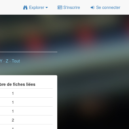
Explorer
S'inscrire
Se connecter
Y
·
Z
·
Tout
re de fiches liées
1
1
1
2
1