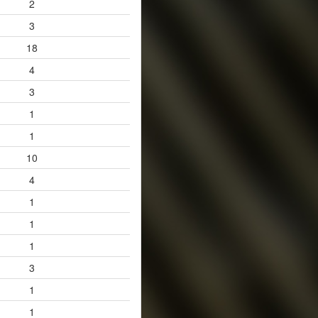
2
3
18
4
3
1
1
10
4
1
1
1
3
1
1