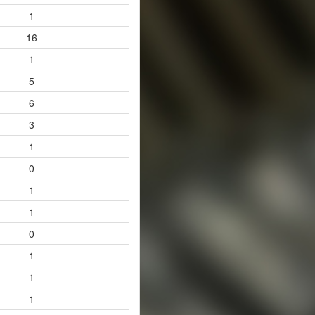
1
16
1
5
6
3
1
0
1
1
0
1
1
1