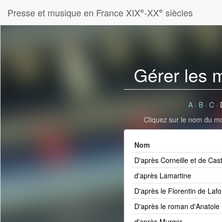
e
e
Presse et musique en France XIX
-XX
siècles
Gérer les 
A
·
B
·
C
·
Cliquez sur le nom du mot
Nom
D'après Corneille et de Cas
d'après Lamartine
D'après le Florentin de Lafo
D'après le roman d'Anatole
d'après Murger