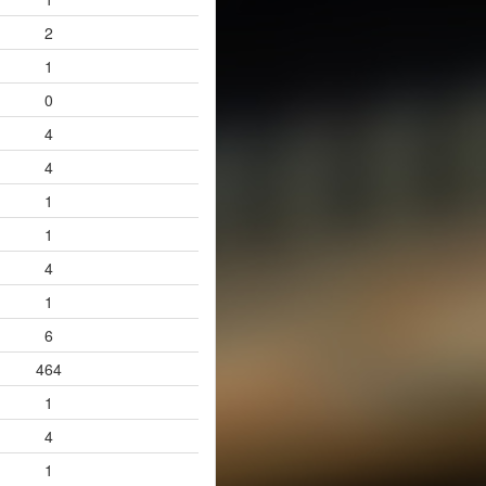
2
1
0
4
4
1
1
4
1
6
464
1
4
1