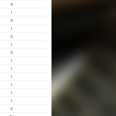
4
1
3
1
2
1
0
1
1
1
1
1
1
2