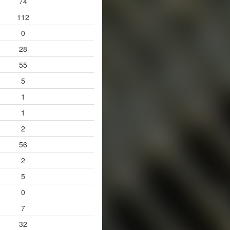
74
112
0
28
55
5
1
1
2
56
2
5
0
7
32