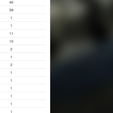
46
58
1
1
11
10
2
1
2
1
1
1
1
1
1