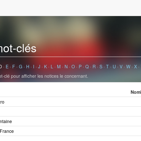
mot-clés
D
·
E
·
F
·
G
·
H
·
I
·
J
·
K
·
L
·
M
·
N
·
O
·
P
·
Q
·
R
·
S
·
T
·
U
·
V
·
W
·
X
·
-clé pour afficher les notices le concernant.
Nomb
tro
ntaine
 France