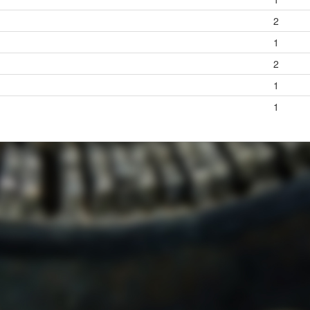
2
1
2
1
1