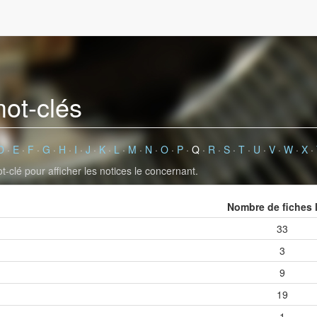
mot-clés
D
·
E
·
F
·
G
·
H
·
I
·
J
·
K
·
L
·
M
·
N
·
O
·
P
·
Q
·
R
·
S
·
T
·
U
·
V
·
W
·
X
·
-clé pour afficher les notices le concernant.
Nombre de fiches 
33
3
9
19
1