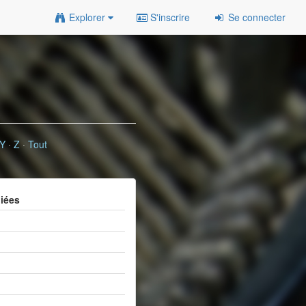
Explorer
S'inscrire
Se connecter
Y
·
Z
·
Tout
liées