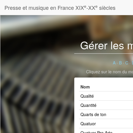
e
e
Presse et musique en France XIX
-XX
siècles
Gérer les 
A
·
B
·
C
·
Cliquez sur le nom du mot
Nom
Qualité
Quantité
Quarts de ton
Quatuor
Quatuor Pro Arte