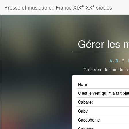
e
e
Presse et musique en France XIX
-XX
siècles
Gérer les 
A
·
B
·
C
·
Cliquez sur le nom du mot
Nom
C'est le vent qui m'a fait ple
Cabaret
Caby
Cacophonie
Cadence