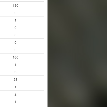
130
0
1
0
0
0
0
160
1
3
28
1
2
1