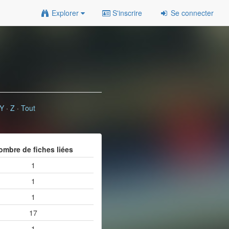
Explorer
S'inscrire
Se connecter
Y
·
Z
·
Tout
ombre de fiches liées
1
1
1
17
1