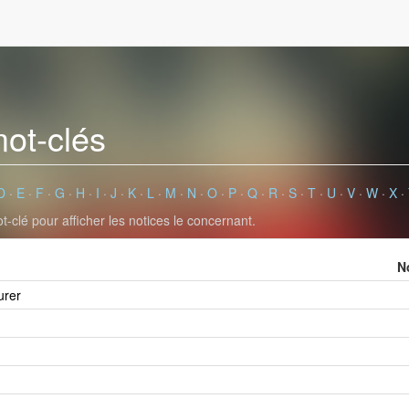
mot-clés
D
·
E
·
F
·
G
·
H
·
I
·
J
·
K
·
L
·
M
·
N
·
O
·
P
·
Q
·
R
·
S
·
T
·
U
·
V
·
W
·
X
·
-clé pour afficher les notices le concernant.
N
urer