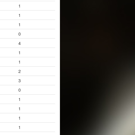
1
1
1
0
4
1
1
2
3
0
1
1
1
1