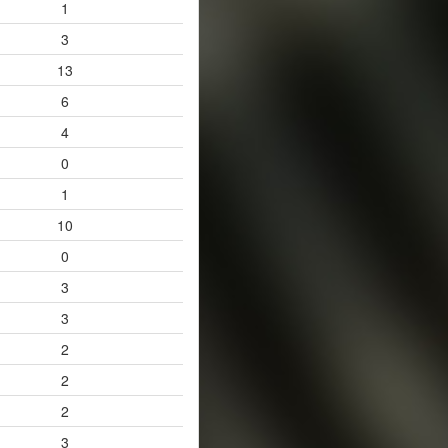
1
3
13
6
4
0
1
10
0
3
3
2
2
2
3