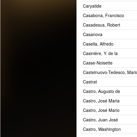
Caryatide
Casabona, Francisco
Casadesus, Robert
Casanova
Casella, Alfredo
Casinière, Y. de la
Casse-Noisette
Castelnuovo-Tedesco, Mari
Castrat
Castro, Augusto de
Castro, José Maria
Castro, José Mario
Castro, Juan José
Castro, Washington