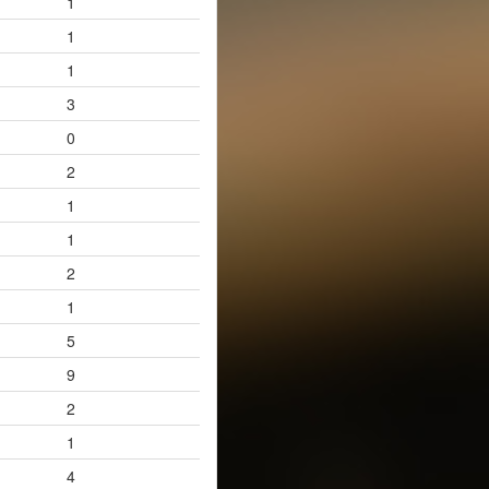
1
1
1
3
0
2
1
1
2
1
5
9
2
1
4