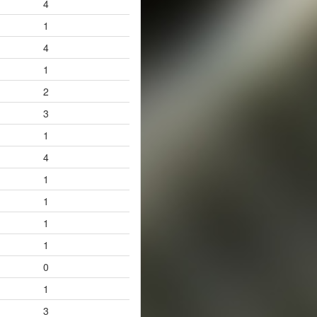
4
1
4
1
2
3
1
4
1
1
1
1
0
1
3