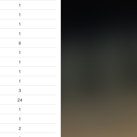
1
1
1
1
6
1
1
1
1
3
24
1
1
2