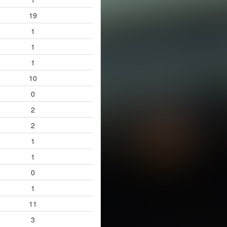
19
1
1
1
10
0
2
2
1
1
0
1
11
3