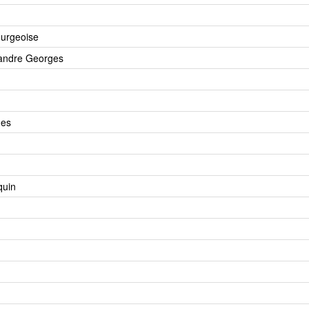
urgeoise
andre Georges
nes
quin