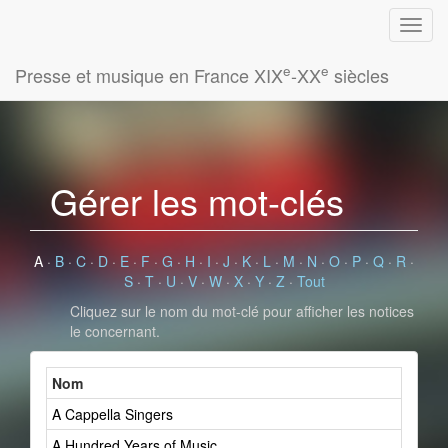
e
e
Presse et musique en France XIX
-XX
siècles
Gérer les mot-clés
A
·
B
·
C
·
D
·
E
·
F
·
G
·
H
·
I
·
J
·
K
·
L
·
M
·
N
·
O
·
P
·
Q
·
R
·
S
·
T
·
U
·
V
·
W
·
X
·
Y
·
Z
·
Tout
Cliquez sur le nom du mot-clé pour afficher les notices
le concernant.
Nom
A Cappella Singers
A Hundred Years of Music