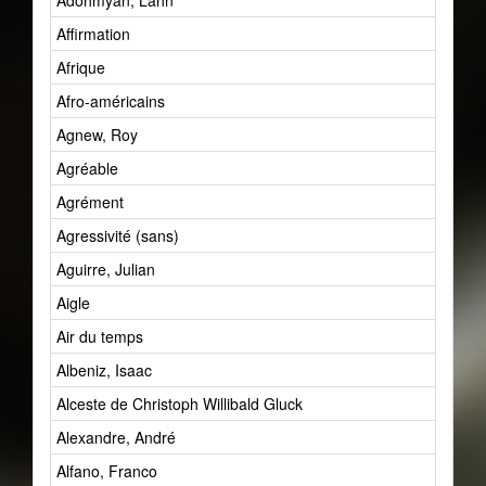
Adohmyan, Lahn
Affirmation
Afrique
Afro-américains
Agnew, Roy
Agréable
Agrément
Agressivité (sans)
Aguirre, Julian
Aigle
Air du temps
Albeniz, Isaac
Alceste de Christoph Willibald Gluck
Alexandre, André
Alfano, Franco