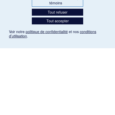
témoins
Tout refuser
Tout accepter
Voir notre
politique de confidentialité
et nos
conditions
d’utilisation
.
Mention légale
Les articles de presse reproduits dans la banque de données sont libres de droits. Leur
diffusion dans la banque de données est non commerciale et respecte les critères
d'utilisation équitable aux fins de recherche ainsi qu'établie par la Loi sur le droit d'auteur
du Canada (L.R.C. (1985), ch. C-42:
http://laws-lois.justice.gc.ca/fra/lois/C-42/page-
9.html#h-26
). Les PDF des articles des revues suivantes ont été téléchargés (sauf
quelques exceptions) de Gallica: Le Ménestrel, La Musique pendant la guerre, La Tribune
de Saint-Gervais, Le Mercure de France, La Revue politique et littéraire «Revue bleue».
Paramètres des témoins