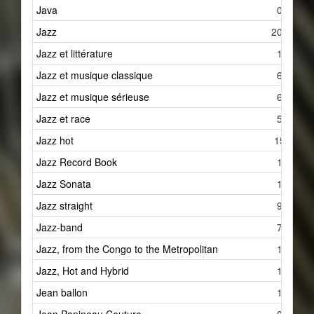
Java
0
Jazz
202
Jazz et littérature
1
Jazz et musique classique
6
Jazz et musique sérieuse
6
Jazz et race
5
Jazz hot
15
Jazz Record Book
1
Jazz Sonata
1
Jazz straight
9
Jazz-band
7
Jazz, from the Congo to the Metropolitan
1
Jazz, Hot and Hybrid
1
Jean ballon
1