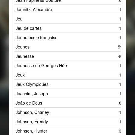
Jean Papineau Couture
0
Jemnitz, Alexandre
1
Jeu
1
Jeu de cartes
1
Jeune école française
1
Jeunes
59
Jeunesse
40
Jeunesse de Georges Hüe
1
Jeux
1
Jeux Olympiques
1
Joachim, Joseph
1
Joâo de Deus
0
Johnson, Charley
1
Johnson, Freddy
1
Johnson, Hunter
3