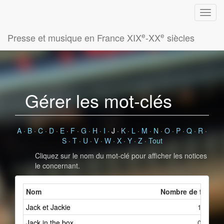
e
e
Presse et musique en France XIX
-XX
siècles
Gérer les mot-clés
A
·
B
·
C
·
D
·
E
·
F
·
G
·
H
·
I
·
J
·
K
·
L
·
M
·
N
·
O
·
P
·
Q
·
R
·
S
·
T
·
U
·
V
·
W
·
X
·
Y
·
Z
·
Tout
Cliquez sur le nom du mot-clé pour afficher les notices
le concernant.
Nom
Nombre de fiches 
Jack et Jackie
1
Jack in the box
0