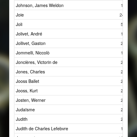
Johnson, James Weldon
1
Joie
24
Joli
5
Jolivet, André
1
Jollivet, Gaston
2
Jommelli, Niccolò
1
Joncières, Victorin de
2
Jones, Charles
2
Jooss Ballet
2
Jooss, Kurt
2
Josten, Werner
2
Judaïsme
2
Judith
2
Judith de Charles Lefebvre
1