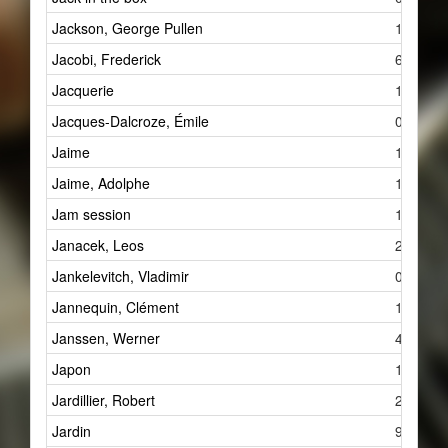
Jackson, George Pullen
1
Jacobi, Frederick
6
Jacquerie
1
Jacques-Dalcroze, Émile
0
Jaime
1
Jaime, Adolphe
1
Jam session
1
Janacek, Leos
2
Jankelevitch, Vladimir
0
Jannequin, Clément
1
Janssen, Werner
4
Japon
1
Jardillier, Robert
2
Jardin
9