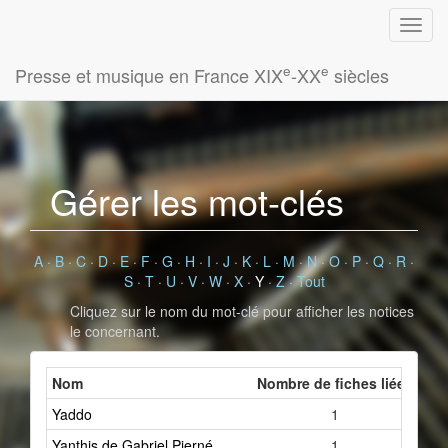
e
e
Presse et musique en France XIX
-XX
siècles
Gérer les mot-clés
A
·
B
·
C
·
D
·
E
·
F
·
G
·
H
·
I
·
J
·
K
·
L
·
M
·
N
·
O
·
P
·
Q
·
R
·
S
·
T
·
U
·
V
·
W
·
X
·
Y
·
Z
·
Tout
Cliquez sur le nom du mot-clé pour afficher les notices
le concernant.
Nom
Nombre de fiches liées
Yaddo
1
Yanthis de Gabriel Pierné
1