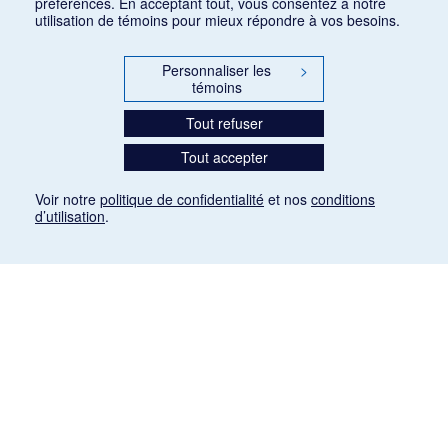
préférences. En acceptant tout, vous consentez à notre
utilisation de témoins pour mieux répondre à vos besoins.
Personnaliser les
>
témoins
Tout refuser
Tout accepter
Voir notre
politique de confidentialité
et nos
conditions
d’utilisation
.
Mention légale
Les articles de presse reproduits dans la banque de données sont libres de droits. Leur
diffusion dans la banque de données est non commerciale et respecte les critères
d'utilisation équitable aux fins de recherche ainsi qu'établie par la Loi sur le droit d'auteur
du Canada (L.R.C. (1985), ch. C-42:
http://laws-lois.justice.gc.ca/fra/lois/C-42/page-