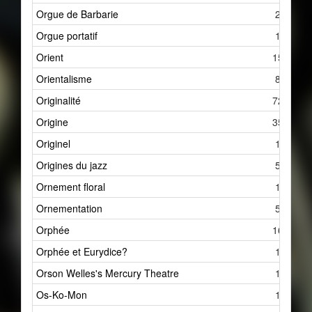
Orgue de Barbarie
2
Orgue portatif
1
Orient
15
Orientalisme
8
Originalité
72
Origine
35
Originel
1
Origines du jazz
5
Ornement floral
1
Ornementation
5
Orphée
16
Orphée et Eurydice?
1
Orson Welles's Mercury Theatre
1
Os-Ko-Mon
1