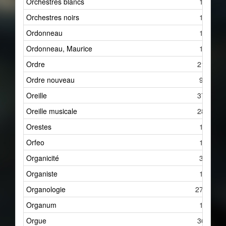
Orchestres blancs
1
Orchestres noirs
1
Ordonneau
1
Ordonneau, Maurice
1
Ordre
21
Ordre nouveau
9
Oreille
37
Oreille musicale
28
Orestes
1
Orfeo
1
Organicité
3
Organiste
1
Organologie
275
Organum
1
Orgue
36