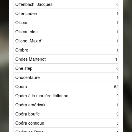
Offenbach, Jacques
0
Offerlunden
1
Oiseau
1
Oiseau bleu
1
Ollone, Max d'
1
Ombre
1
Ondes Martenot
11
One step
0
Onocentaure
1
Opéra
626
Opéra à la manière italienne
2
Opéra américain
1
Opéra bouffe
3
Opéra comique
5