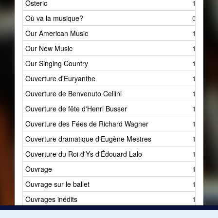
Osteric
1
Où va la musique?
0
Our American Music
1
Our New Music
1
Our Singing Country
1
Ouverture d'Euryanthe
1
Ouverture de Benvenuto Cellini
1
Ouverture de fête d'Henri Busser
1
Ouverture des Fées de Richard Wagner
1
Ouverture dramatique d'Eugène Mestres
1
Ouverture du Roi d'Ys d'Édouard Lalo
1
Ouvrage
1
Ouvrage sur le ballet
1
Ouvrages inédits
1
Ouvriers de la musique
4