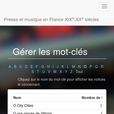
e
e
Presse et musique en France XIX
-XX
siècles
Gérer les mot-clés
A
·
B
·
C
·
D
·
E
·
F
·
G
·
H
·
I
·
J
·
K
·
L
·
M
·
N
·
O
·
P
·
Q
·
R
·
S
·
T
·
U
·
V
·
W
·
X
·
Y
·
Z
·
Tout
Cliquez sur le nom du mot-clé pour afficher les notices
le concernant.
Nom
Nombre de fiches 
O City Cities
0
O vos omnes de Vittoria
1