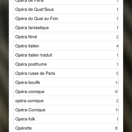
Opéra de Paris
1
Opéra de Quat'Sous
1
Opéra du Quai au Foin
1
Opéra fantastique
1
Opéra filmé
2
Opéra italien
4
Opéra italien traduit
1
Opéra posthume
1
Opéra russe de Paris
0
Opéra-bouffe
13
Opéra-comique
91
opéra-comique
2
Opéra-Comique
10
Opera-folk
1
Opérette
81