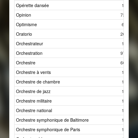
Opérette dansée
1
Opinion
73
Optimisme
6
Oratorio
20
Orchestrateur
1
Orchestration
97
Orchestre
60
Orchestre à vents
1
Orchestre de chambre
1
Orchestre de jazz
1
Orchestre militaire
1
Orchestre national
1
Orchestre symphonique de Baltimore
1
Orchestre symphonique de Paris
1