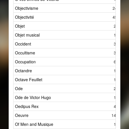
Objectivisme
24
Objectivité
45
Objet
2
Objet musical
1
Occident
3
Occultisme
3
Occupation
6
Octandre
1
Octave Feuillet
1
Ode
2
Ode de Victor Hugo
1
Oedipus Rex
4
Oeuvre
144
Of Men and Musique
1