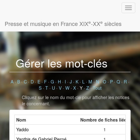
e
e
Presse et musique en France XIX
-XX
siècles
Gérer les mot-clés
A
·
B
·
C
·
D
·
E
·
F
·
G
·
H
·
I
·
J
·
K
·
L
·
M
·
N
·
O
·
P
·
Q
·
R
·
S
·
T
·
U
·
V
·
W
·
X
·
Y
·
Z
·
Tout
Cliquez sur le nom du mot-clé pour afficher les notices
le concernant.
Nom
Nombre de fiches liées
Yaddo
1
Yanthis de Gabriel Pierné
1