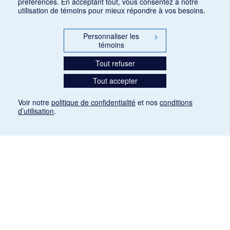
préférences. En acceptant tout, vous consentez à notre
utilisation de témoins pour mieux répondre à vos besoins.
Personnaliser les
>
témoins
Tout refuser
Tout accepter
Voir notre
politique de confidentialité
et nos
conditions
d’utilisation
.
Mention légale
Les articles de presse reproduits dans la banque de données sont libres de droits. Leur
diffusion dans la banque de données est non commerciale et respecte les critères
d'utilisation équitable aux fins de recherche ainsi qu'établie par la Loi sur le droit d'auteur
du Canada (L.R.C. (1985), ch. C-42:
http://laws-lois.justice.gc.ca/fra/lois/C-42/page-