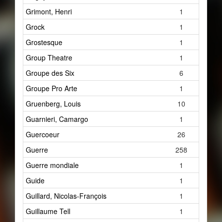
Grimont, Henri
1
Grock
1
Grostesque
1
Group Theatre
1
Groupe des Six
6
Groupe Pro Arte
1
Gruenberg, Louis
10
Guarnieri, Camargo
1
Guercoeur
26
Guerre
258
Guerre mondiale
1
Guide
1
Guillard, Nicolas-François
1
Guillaume Tell
1