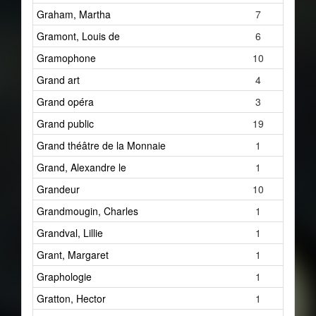
Graham, Martha
7
Gramont, Louis de
6
Gramophone
10
Grand art
4
Grand opéra
3
Grand public
19
Grand théâtre de la Monnaie
1
Grand, Alexandre le
1
Grandeur
10
Grandmougin, Charles
1
Grandval, Lillie
1
Grant, Margaret
1
Graphologie
1
Gratton, Hector
1