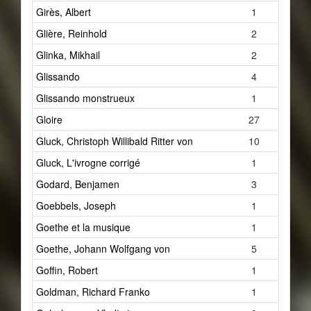
Girès, Albert
1
Glière, Reinhold
2
Glinka, Mikhail
2
Glissando
4
Glissando monstrueux
1
Gloire
27
Gluck, Christoph Willibald Ritter von
10
Gluck, L'ivrogne corrigé
1
Godard, Benjamen
3
Goebbels, Joseph
1
Goethe et la musique
1
Goethe, Johann Wolfgang von
5
Goffin, Robert
1
Goldman, Richard Franko
1