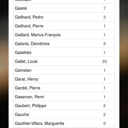
Gaieté
7
Gailhard, Pedro
3
Gailhard, Pierre
1
Gaillard, Marius-François
1
Galanis, Démétrios
5
Galathée
1
Gallet, Louis
33
Gamelan
1
Garat, Henry
1
Gardel, Pierre
1
Gassman, Remi
1
Gaubert, Philippe
2
Gauche
2
Gauthier-Villars, Marguerite
0