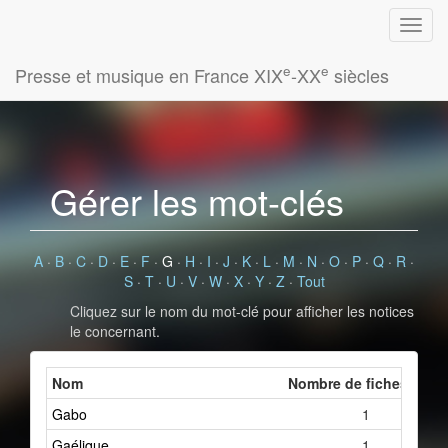
e
e
Presse et musique en France XIX
-XX
siècles
Gérer les mot-clés
A
·
B
·
C
·
D
·
E
·
F
·
G
·
H
·
I
·
J
·
K
·
L
·
M
·
N
·
O
·
P
·
Q
·
R
·
S
·
T
·
U
·
V
·
W
·
X
·
Y
·
Z
·
Tout
Cliquez sur le nom du mot-clé pour afficher les notices
le concernant.
Nom
Nombre de fiches liées
Gabo
1
Gaélique
1