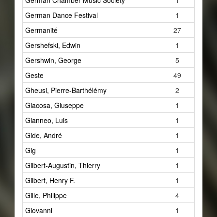
German Chamber Music Society
1
German Dance Festival
1
Germanité
27
Gershefski, Edwin
1
Gershwin, George
5
Geste
49
Gheusi, Pierre-Barthélémy
2
Giacosa, Giuseppe
1
Gianneo, Luis
1
Gide, André
1
Gig
1
Gilbert-Augustin, Thierry
1
Gilbert, Henry F.
1
Gille, Philippe
4
Giovanni
1