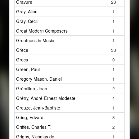
Gravure
23
Gray, Allan
1
Gray, Cecil
1
Great Modern Composers
1
Greatness in Music
1
Grèce
33
Grecs
0
Green, Paul
1
Gregory Mason, Daniel
1
Grémillon, Jean
2
Grétry, André-Ernest-Modeste
4
Greuze, Jean-Baptiste
1
Grieg, Edvard
3
Griffes, Charles T.
2
Grigny, Nicholas de
1