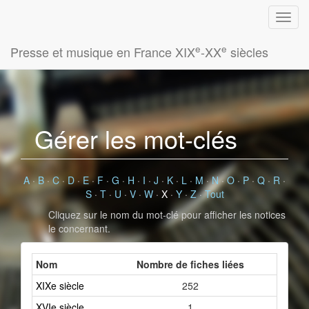
e
e
Presse et musique en France XIX
-XX
siècles
Gérer les mot-clés
A
·
B
·
C
·
D
·
E
·
F
·
G
·
H
·
I
·
J
·
K
·
L
·
M
·
N
·
O
·
P
·
Q
·
R
·
S
·
T
·
U
·
V
·
W
·
X
·
Y
·
Z
·
Tout
Cliquez sur le nom du mot-clé pour afficher les notices
le concernant.
Nom
Nombre de fiches liées
XIXe siècle
252
XVIe siècle
1