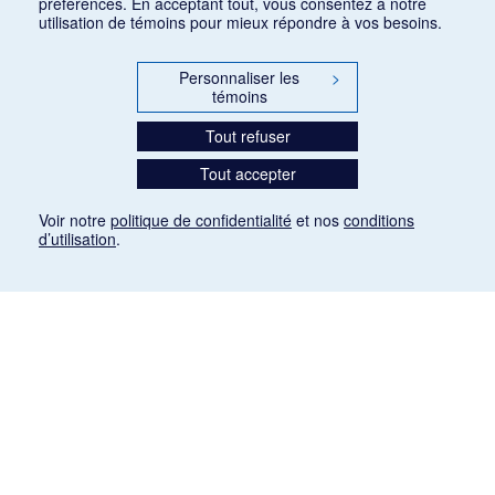
préférences. En acceptant tout, vous consentez à notre
utilisation de témoins pour mieux répondre à vos besoins.
Personnaliser les
>
témoins
Tout refuser
Tout accepter
Voir notre
politique de confidentialité
et nos
conditions
d’utilisation
.
Mention légale
Les articles de presse reproduits dans la banque de données sont libres de droits. Leur
diffusion dans la banque de données est non commerciale et respecte les critères
d'utilisation équitable aux fins de recherche ainsi qu'établie par la Loi sur le droit d'auteur
du Canada (L.R.C. (1985), ch. C-42:
http://laws-lois.justice.gc.ca/fra/lois/C-42/page-