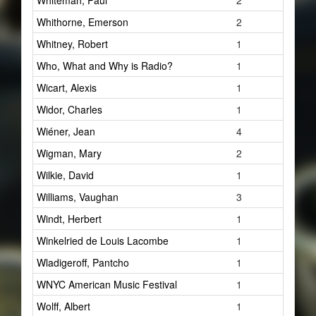
Whiteman, Paul
2
Whithorne, Emerson
2
Whitney, Robert
1
Who, What and Why is Radio?
1
Wicart, Alexis
1
Widor, Charles
1
Wiéner, Jean
4
Wigman, Mary
2
Wilkie, David
1
Williams, Vaughan
3
Windt, Herbert
1
Winkelried de Louis Lacombe
1
Wladigeroff, Pantcho
1
WNYC American Music Festival
1
Wolff, Albert
1