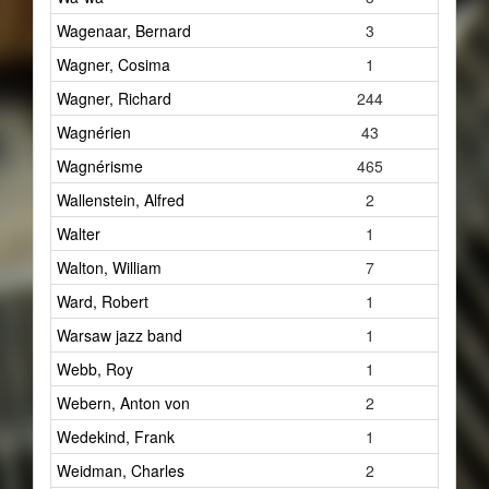
Wagenaar, Bernard
3
Wagner, Cosima
1
Wagner, Richard
244
Wagnérien
43
Wagnérisme
465
Wallenstein, Alfred
2
Walter
1
Walton, William
7
Ward, Robert
1
Warsaw jazz band
1
Webb, Roy
1
Webern, Anton von
2
Wedekind, Frank
1
Weidman, Charles
2