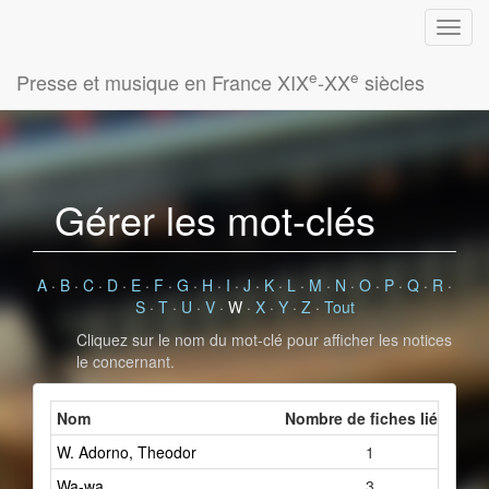
e
e
Presse et musique en France XIX
-XX
siècles
Gérer les mot-clés
A
·
B
·
C
·
D
·
E
·
F
·
G
·
H
·
I
·
J
·
K
·
L
·
M
·
N
·
O
·
P
·
Q
·
R
·
S
·
T
·
U
·
V
·
W
·
X
·
Y
·
Z
·
Tout
Cliquez sur le nom du mot-clé pour afficher les notices
le concernant.
Nom
Nombre de fiches liées
W. Adorno, Theodor
1
Wa-wa
3