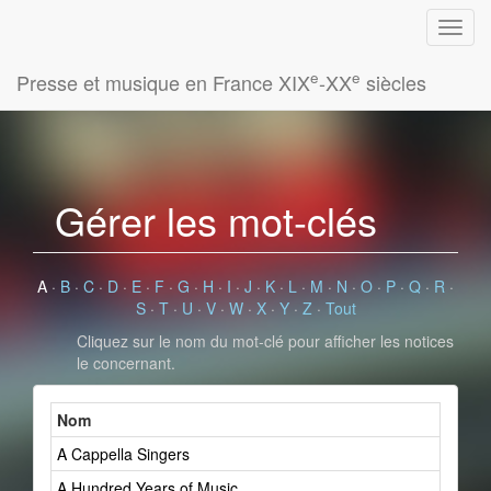
e
e
Presse et musique en France XIX
-XX
siècles
Gérer les mot-clés
A
·
B
·
C
·
D
·
E
·
F
·
G
·
H
·
I
·
J
·
K
·
L
·
M
·
N
·
O
·
P
·
Q
·
R
·
S
·
T
·
U
·
V
·
W
·
X
·
Y
·
Z
·
Tout
Cliquez sur le nom du mot-clé pour afficher les notices
le concernant.
Nom
A Cappella Singers
A Hundred Years of Music