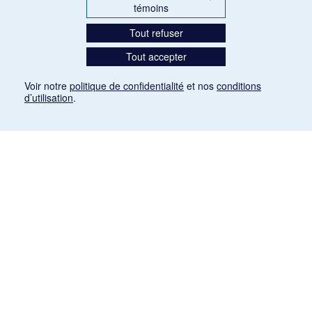
témoins
Tout refuser
Tout accepter
Voir notre
politique de confidentialité
et nos
conditions
d’utilisation
.
Mention légale
Les articles de presse reproduits dans la banque de données sont libres de droits. Leur
diffusion dans la banque de données est non commerciale et respecte les critères
d'utilisation équitable aux fins de recherche ainsi qu'établie par la Loi sur le droit d'auteur
du Canada (L.R.C. (1985), ch. C-42:
http://laws-lois.justice.gc.ca/fra/lois/C-42/page-
9.html#h-26
). Les PDF des articles des revues suivantes ont été téléchargés (sauf
quelques exceptions) de Gallica: Le Ménestrel, La Musique pendant la guerre, La Tribune
de Saint-Gervais, Le Mercure de France, La Revue politique et littéraire «Revue bleue».
Paramètres des témoins