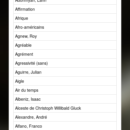
Adohmyan, Lahn
Affirmation
Afrique
Afro-américains
Agnew, Roy
Agréable
Agrément
Agressivité (sans)
Aguirre, Julian
Aigle
Air du temps
Albeniz, Isaac
Alceste de Christoph Willibald Gluck
Alexandre, André
Alfano, Franco