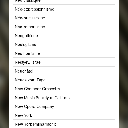
Néo-classique
4
Néo-expressionnisme
1
Néo-primitivisme
1
Néo-romantisme
4
Néogothique
1
Néologisme
1
Néothomisme
2
Nestyev, Israel
1
Neuchâtel
1
Neues vom Tage
1
New Chamber Orchestra
1
New Music Society of California
1
New Opera Company
1
New York
28
New York Philharmonic
1