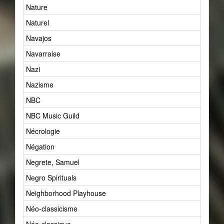
Nature
55
Naturel
60
Navajos
1
Navarraise
1
Nazi
2
Nazisme
4
NBC
1
NBC Music Guild
1
Nécrologie
8
Négation
1
Negrete, Samuel
1
Negro Spirituals
2
Neighborhood Playhouse
1
Néo-classicisme
22