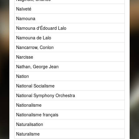
Naïveté
13
Namouna
1
Namouna d'Édouard Lalo
1
Namouna de Lalo
1
Nancarrow, Conlon
1
Narcisse
0
Nathan, George Jean
1
Nation
18
National Socialisme
1
National Symphony Orchestra
1
Nationalisme
914
Nationalisme français
0
Naturalisation
2
Naturalisme
2