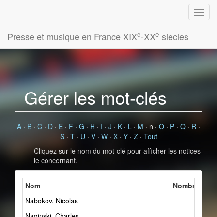
e
e
Presse et musique en France XIX
-XX
siècles
Gérer les mot-clés
A
·
B
·
C
·
D
·
E
·
F
·
G
·
H
·
I
·
J
·
K
·
L
·
M
·
n
·
O
·
P
·
Q
·
R
·
S
·
T
·
U
·
V
·
W
·
X
·
Y
·
Z
·
Tout
Cliquez sur le nom du mot-clé pour afficher les notices
le concernant.
Nom
Nombre de fi
Nabokov, Nicolas
3
Naginski, Charles
1