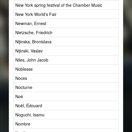
New York spring festival of the Chamber Music
1
New York World's Fair
1
Newman, Ernest
1
Nietzsche, Friedrich
38
Nijinska, Bronislava
2
Nijinski, Vaslav
5
Niles, John Jacob
1
Noblesse
15
Noces
2
Nocturne
1
Noé
1
Noël, Édouard
1
Noguchi, Isamu
1
Nombre
10