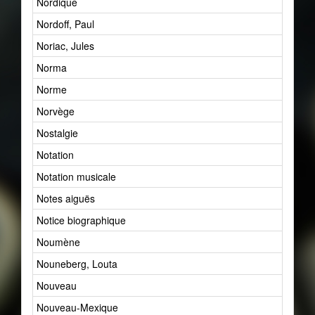
Nordique
1
Nordoff, Paul
2
Noriac, Jules
1
Norma
1
Norme
5
Norvège
5
Nostalgie
1
Notation
22
Notation musicale
1
Notes aiguës
1
Notice biographique
2
Noumène
4
Nouneberg, Louta
1
Nouveau
46
Nouveau-Mexique
1