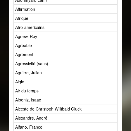
Adohmyan, Lahn
Affirmation
Afrique
Afro-américains
Agnew, Roy
Agréable
Agrément
Agressivité (sans)
Aguirre, Julian
Aigle
Air du temps
Albeniz, Isaac
Alceste de Christoph Willibald Gluck
Alexandre, André
Alfano, Franco