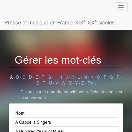
e
e
Presse et musique en France XIX
-XX
siècles
Gérer les mot-clés
A
·
B
·
C
·
D
·
E
·
F
·
G
·
H
·
I
·
J
·
K
·
L
·
M
·
N
·
O
·
P
·
Q
·
R
·
S
·
T
·
U
·
V
·
W
·
X
·
Y
·
Z
·
Tout
Cliquez sur le nom du mot-clé pour afficher les notices
le concernant.
Nom
A Cappella Singers
A Hundred Years of Music