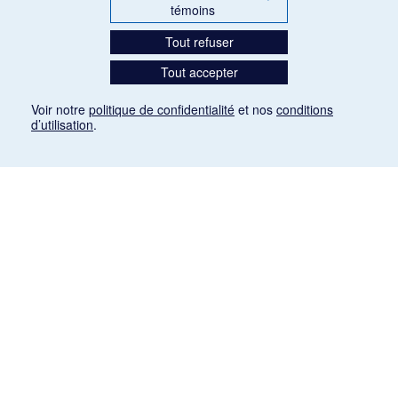
témoins
Tout refuser
Tout accepter
Voir notre
politique de confidentialité
et nos
conditions
d’utilisation
.
Mention légale
Les articles de presse reproduits dans la banque de données sont libres de droits. Leur
diffusion dans la banque de données est non commerciale et respecte les critères
d'utilisation équitable aux fins de recherche ainsi qu'établie par la Loi sur le droit d'auteur
du Canada (L.R.C. (1985), ch. C-42:
http://laws-lois.justice.gc.ca/fra/lois/C-42/page-
9.html#h-26
). Les PDF des articles des revues suivantes ont été téléchargés (sauf
quelques exceptions) de Gallica: Le Ménestrel, La Musique pendant la guerre, La Tribune
de Saint-Gervais, Le Mercure de France, La Revue politique et littéraire «Revue bleue».
Paramètres des témoins