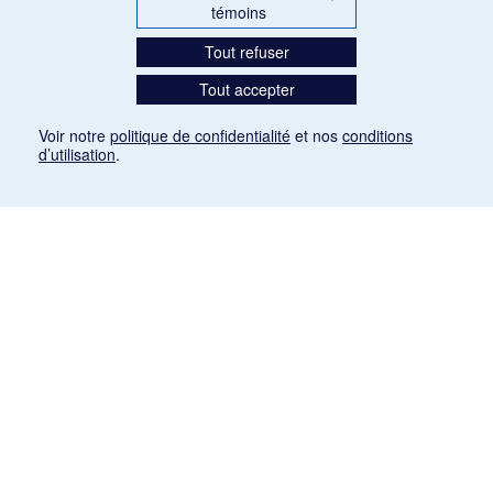
témoins
Tout refuser
Tout accepter
Voir notre
politique de confidentialité
et nos
conditions
d’utilisation
.
Mention légale
Les articles de presse reproduits dans la banque de données sont libres de droits. Leur
diffusion dans la banque de données est non commerciale et respecte les critères
d'utilisation équitable aux fins de recherche ainsi qu'établie par la Loi sur le droit d'auteur
du Canada (L.R.C. (1985), ch. C-42:
http://laws-lois.justice.gc.ca/fra/lois/C-42/page-
9.html#h-26
). Les PDF des articles des revues suivantes ont été téléchargés (sauf
quelques exceptions) de Gallica: Le Ménestrel, La Musique pendant la guerre, La Tribune
de Saint-Gervais, Le Mercure de France, La Revue politique et littéraire «Revue bleue».
Paramètres des témoins