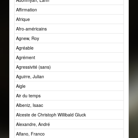
Adohmyan, Lahn
Affirmation
Afrique
Afro-américains
Agnew, Roy
Agréable
Agrément
Agressivité (sans)
Aguirre, Julian
Aigle
Air du temps
Albeniz, Isaac
Alceste de Christoph Willibald Gluck
Alexandre, André
Alfano, Franco