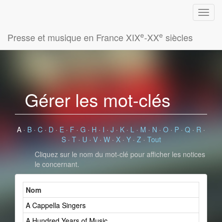
e
e
Presse et musique en France XIX
-XX
siècles
Gérer les mot-clés
A
·
B
·
C
·
D
·
E
·
F
·
G
·
H
·
I
·
J
·
K
·
L
·
M
·
N
·
O
·
P
·
Q
·
R
·
S
·
T
·
U
·
V
·
W
·
X
·
Y
·
Z
·
Tout
Cliquez sur le nom du mot-clé pour afficher les notices
le concernant.
Nom
A Cappella Singers
A Hundred Years of Music