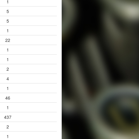
1
5
5
1
22
1
1
2
4
1
46
1
437
2
1