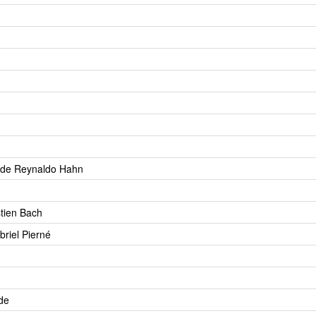
 de Reynaldo Hahn
tien Bach
riel Pierné
de