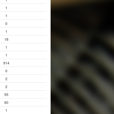
1
1
0
1
18
1
1
914
0
2
2
55
60
1