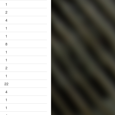
1
2
4
1
1
8
1
1
2
1
22
4
1
1