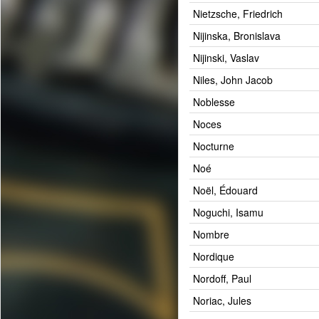
Nietzsche, Friedrich
Nijinska, Bronislava
Nijinski, Vaslav
Niles, John Jacob
Noblesse
Noces
Nocturne
Noé
Noël, Édouard
Noguchi, Isamu
Nombre
Nordique
Nordoff, Paul
Noriac, Jules