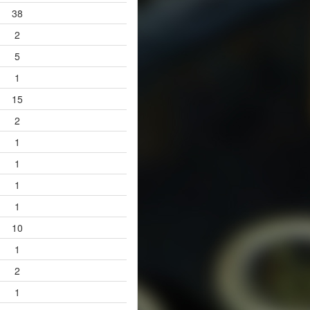
38
2
5
1
15
2
1
1
1
1
10
1
2
1