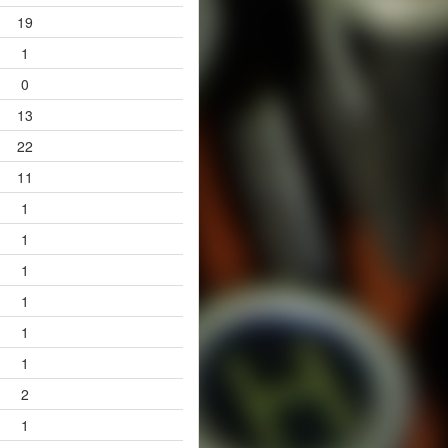
19
1
0
13
22
11
1
1
1
1
1
1
2
1