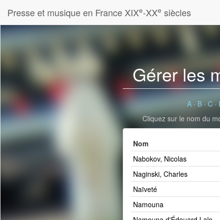
e
e
Presse et musique en France XIX
-XX
siècles
Gérer les 
A
·
B
·
C
·
Cliquez sur le nom du mot
Nom
Nabokov, Nicolas
Naginski, Charles
Naïveté
Namouna
Namouna d'Édouard Lalo