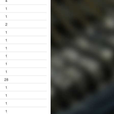
4
1
1
2
1
1
1
1
1
1
28
1
1
1
1