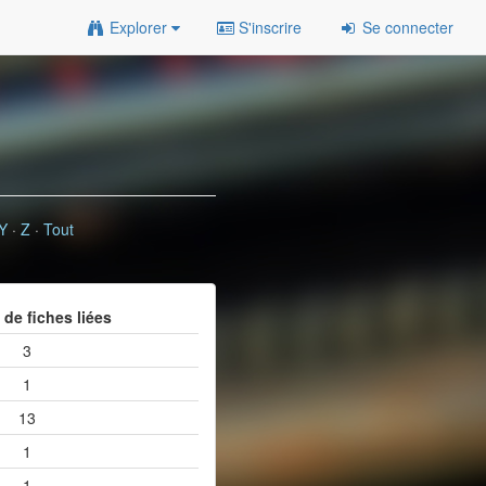
Explorer
S'inscrire
Se connecter
Y
·
Z
·
Tout
de fiches liées
3
1
13
1
1