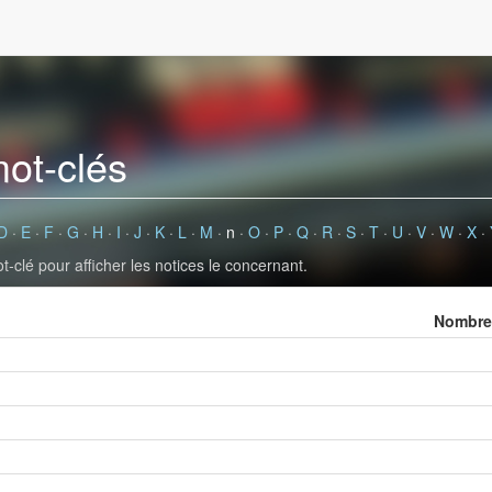
mot-clés
D
·
E
·
F
·
G
·
H
·
I
·
J
·
K
·
L
·
M
·
n
·
O
·
P
·
Q
·
R
·
S
·
T
·
U
·
V
·
W
·
X
·
-clé pour afficher les notices le concernant.
Nombre 