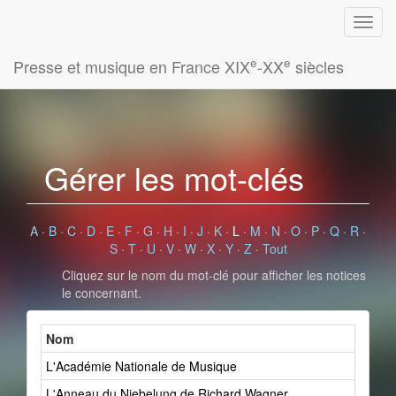
e
e
Presse et musique en France XIX
-XX
siècles
Gérer les mot-clés
A
·
B
·
C
·
D
·
E
·
F
·
G
·
H
·
I
·
J
·
K
·
L
·
M
·
N
·
O
·
P
·
Q
·
R
·
S
·
T
·
U
·
V
·
W
·
X
·
Y
·
Z
·
Tout
Cliquez sur le nom du mot-clé pour afficher les notices
le concernant.
Nom
L'Académie Nationale de Musique
L'Anneau du Niebelung de Richard Wagner