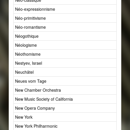
Néo-classique
4
Néo-expressionnisme
1
Néo-primitivisme
1
Néo-romantisme
4
Néogothique
1
Néologisme
1
Néothomisme
2
Nestyev, Israel
1
Neuchâtel
1
Neues vom Tage
1
New Chamber Orchestra
1
New Music Society of California
1
New Opera Company
1
New York
28
New York Philharmonic
1