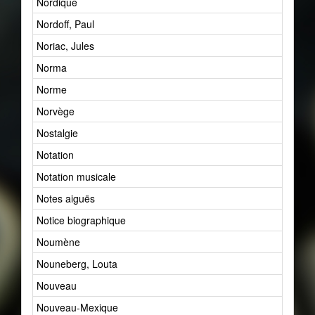
Nordique
1
Nordoff, Paul
2
Noriac, Jules
1
Norma
1
Norme
5
Norvège
5
Nostalgie
1
Notation
22
Notation musicale
1
Notes aiguës
1
Notice biographique
2
Noumène
4
Nouneberg, Louta
1
Nouveau
46
Nouveau-Mexique
1