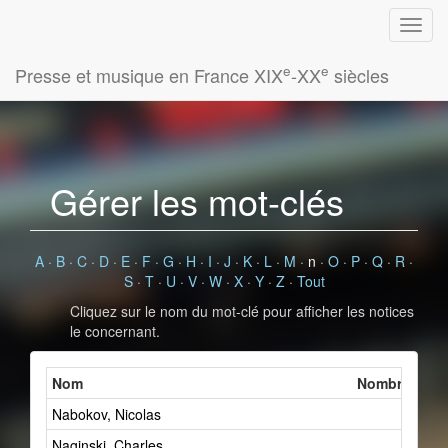
e
e
Presse et musique en France XIX
-XX
siècles
Gérer les mot-clés
A
·
B
·
C
·
D
·
E
·
F
·
G
·
H
·
I
·
J
·
K
·
L
·
M
·
n
·
O
·
P
·
Q
·
R
·
S
·
T
·
U
·
V
·
W
·
X
·
Y
·
Z
·
Tout
Cliquez sur le nom du mot-clé pour afficher les notices
le concernant.
Nom
Nombre de fi
Nabokov, Nicolas
3
Naginski, Charles
1