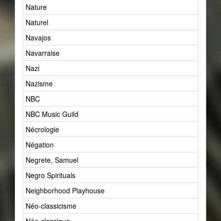
Nature
55
Naturel
60
Navajos
1
Navarraise
1
Nazi
2
Nazisme
4
NBC
1
NBC Music Guild
1
Nécrologie
8
Négation
1
Negrete, Samuel
1
Negro Spirituals
2
Neighborhood Playhouse
1
Néo-classicisme
22