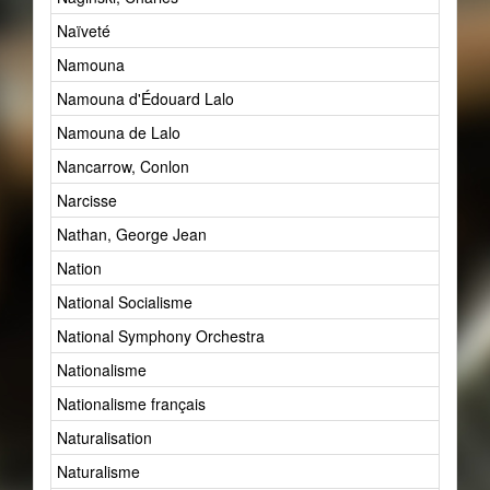
Naïveté
13
Namouna
1
Namouna d'Édouard Lalo
1
Namouna de Lalo
1
Nancarrow, Conlon
1
Narcisse
0
Nathan, George Jean
1
Nation
18
National Socialisme
1
National Symphony Orchestra
1
Nationalisme
914
Nationalisme français
0
Naturalisation
2
Naturalisme
2