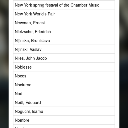
New York spring festival of the Chamber Music
1
New York World's Fair
1
Newman, Ernest
1
Nietzsche, Friedrich
38
Nijinska, Bronislava
2
Nijinski, Vaslav
5
Niles, John Jacob
1
Noblesse
15
Noces
2
Nocturne
1
Noé
1
Noël, Édouard
1
Noguchi, Isamu
1
Nombre
10