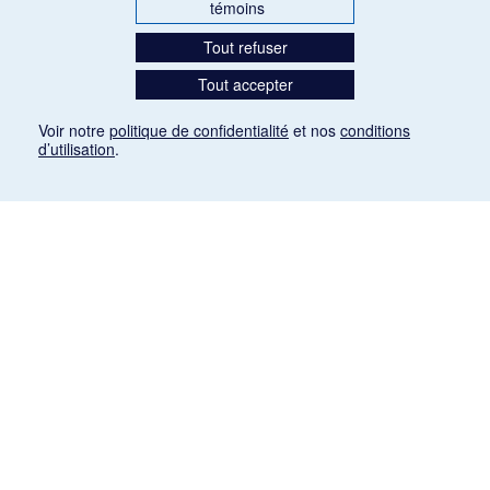
témoins
Tout refuser
Tout accepter
Voir notre
politique de confidentialité
et nos
conditions
d’utilisation
.
Mention légale
Les articles de presse reproduits dans la banque de données sont libres de droits. Leur
diffusion dans la banque de données est non commerciale et respecte les critères
d'utilisation équitable aux fins de recherche ainsi qu'établie par la Loi sur le droit d'auteur
du Canada (L.R.C. (1985), ch. C-42:
http://laws-lois.justice.gc.ca/fra/lois/C-42/page-
9.html#h-26
). Les PDF des articles des revues suivantes ont été téléchargés (sauf
quelques exceptions) de Gallica: Le Ménestrel, La Musique pendant la guerre, La Tribune
de Saint-Gervais, Le Mercure de France, La Revue politique et littéraire «Revue bleue».
Paramètres des témoins