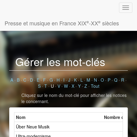
e
e
Presse et musique en France XIX
-XX
siècles
Gérer les mot-clés
A
·
B
·
C
·
D
·
E
·
F
·
G
·
H
·
I
·
J
·
K
·
L
·
M
·
N
·
O
·
P
·
Q
·
R
·
S
·
T
·
U
·
V
·
W
·
X
·
Y
·
Z
·
Tout
Cliquez sur le nom du mot-clé pour afficher les notices
le concernant.
Nom
Nombre de fiche
Über Neue Musik
2
Ultra-modernisme
2