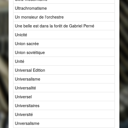
Ultrachromatisme
1
Un monsieur de l'orchestre
1
Une belle est dans la forêt de Gabriel Perné
1
Unicité
2
Union sacrée
2
Union soviétique
2
Unité
29
Universal Edition
1
Universalisme
3
Universalité
8
Universel
19
Universitaires
1
Université
2
Unversalisme
1