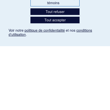
témoins
Tout refuser
Tout accepter
Voir notre
politique de confidentialité
et nos
conditions
d’utilisation
.
Mention légale
Les articles de presse reproduits dans la banque de données sont libres de droits. Leur
diffusion dans la banque de données est non commerciale et respecte les critères
d'utilisation équitable aux fins de recherche ainsi qu'établie par la Loi sur le droit d'auteur
du Canada (L.R.C. (1985), ch. C-42:
http://laws-lois.justice.gc.ca/fra/lois/C-42/page-
9.html#h-26
). Les PDF des articles des revues suivantes ont été téléchargés (sauf
quelques exceptions) de Gallica: Le Ménestrel, La Musique pendant la guerre, La Tribune
de Saint-Gervais, Le Mercure de France, La Revue politique et littéraire «Revue bleue».
Paramètres des témoins