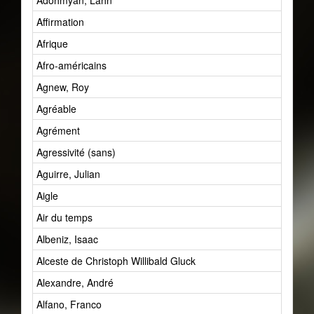
Adohmyan, Lahn
Affirmation
Afrique
Afro-américains
Agnew, Roy
Agréable
Agrément
Agressivité (sans)
Aguirre, Julian
Aigle
Air du temps
Albeniz, Isaac
Alceste de Christoph Willibald Gluck
Alexandre, André
Alfano, Franco