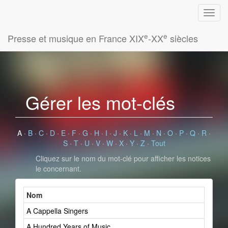
e
e
Presse et musique en France XIX
-XX
siècles
Gérer les mot-clés
A
·
B
·
C
·
D
·
E
·
F
·
G
·
H
·
I
·
J
·
K
·
L
·
M
·
N
·
O
·
P
·
Q
·
R
·
S
·
T
·
U
·
V
·
W
·
X
·
Y
·
Z
·
Tout
Cliquez sur le nom du mot-clé pour afficher les notices
le concernant.
Nom
A Cappella Singers
A Hundred Years of Music