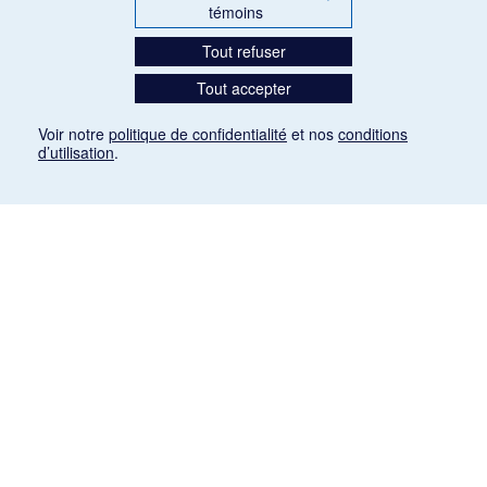
témoins
Tout refuser
Tout accepter
Voir notre
politique de confidentialité
et nos
conditions
d’utilisation
.
Mention légale
Les articles de presse reproduits dans la banque de données sont libres de droits. Leur
diffusion dans la banque de données est non commerciale et respecte les critères
d'utilisation équitable aux fins de recherche ainsi qu'établie par la Loi sur le droit d'auteur
du Canada (L.R.C. (1985), ch. C-42:
http://laws-lois.justice.gc.ca/fra/lois/C-42/page-
9.html#h-26
). Les PDF des articles des revues suivantes ont été téléchargés (sauf
quelques exceptions) de Gallica: Le Ménestrel, La Musique pendant la guerre, La Tribune
de Saint-Gervais, Le Mercure de France, La Revue politique et littéraire «Revue bleue».
Paramètres des témoins