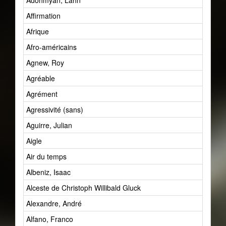
Adohmyan, Lahn
Affirmation
Afrique
Afro-américains
Agnew, Roy
Agréable
Agrément
Agressivité (sans)
Aguirre, Julian
Aigle
Air du temps
Albeniz, Isaac
Alceste de Christoph Willibald Gluck
Alexandre, André
Alfano, Franco