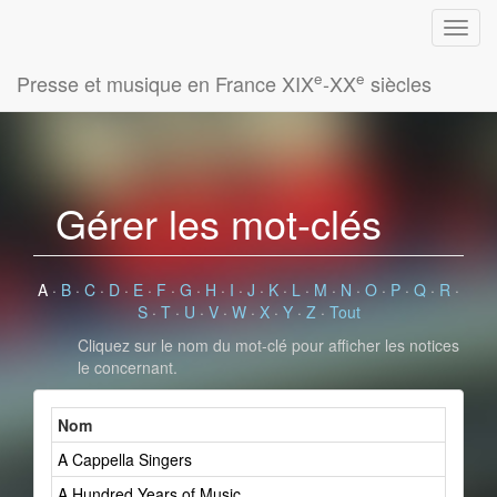
e
e
Presse et musique en France XIX
-XX
siècles
Gérer les mot-clés
A
·
B
·
C
·
D
·
E
·
F
·
G
·
H
·
I
·
J
·
K
·
L
·
M
·
N
·
O
·
P
·
Q
·
R
·
S
·
T
·
U
·
V
·
W
·
X
·
Y
·
Z
·
Tout
Cliquez sur le nom du mot-clé pour afficher les notices
le concernant.
Nom
A Cappella Singers
A Hundred Years of Music