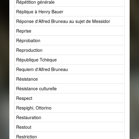
Répétition générale
1
Réplique à Henry Bauer
1
Réponse d'Alfred Bruneau au sujet de Messidor
1
Reprise
5
Réprobation
1
Reproduction
4
République Tchèque
1
Requiem d'Alfred Bruneau
1
Résistance
1
Résistance culturelle
1
Respect
2
Respighi, Ottorino
2
Restauration
7
Restout
1
Restriction
1