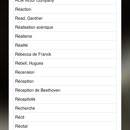
RCA Victor Company
1
Réaction
2
Read, Gardner
3
Réalisation scénique
9
Réalisme
3
Réalité
1
Rébecca de Franck
1
Rebell, Hugues
0
Recension
1
Réception
13
Réception de Beethoven
0
Réceptivité
1
Recherche
8
Récit
3
Récital
7