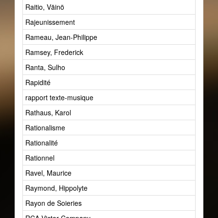
Raitio, Väinö
1
Rajeunissement
5
Rameau, Jean-Philippe
1
Ramsey, Frederick
1
Ranta, Sulho
1
Rapidité
2
rapport texte-musique
0
Rathaus, Karol
2
Rationalisme
2
Rationalité
6
Rationnel
2
Ravel, Maurice
1
Raymond, Hippolyte
1
Rayon de Soieries
0