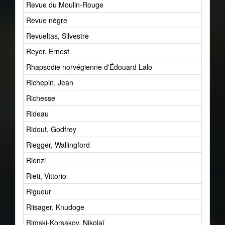
Revue du Moulin-Rouge
1
Revue nègre
1
Revueltas, Silvestre
1
Reyer, Ernest
6
Rhapsodie norvégienne d'Édouard Lalo
2
Richepin, Jean
2
Richesse
1
Rideau
2
Ridout, Godfrey
2
Riegger, Wallingford
1
Rienzi
1
Rieti, Vittorio
2
Rigueur
8
Riisager, Knudoge
1
Rimski-Korsakov, Nikolaï
4