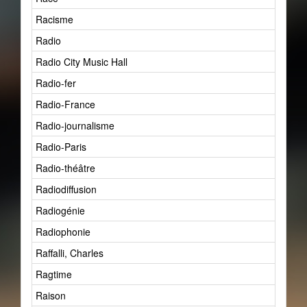
Racisme
2
Radio
6
Radio City Music Hall
1
Radio-fer
1
Radio-France
1
Radio-journalisme
1
Radio-Paris
1
Radio-théâtre
1
Radiodiffusion
2
Radiogénie
9
Radiophonie
2
Raffalli, Charles
1
Ragtime
6
Raison
2