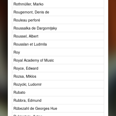
Rothmüller, Marko
1
Rougemont, Denis de
1
Rouleau perforé
9
Roussalka de Dargomijsky
1
Roussel, Albert
3
Rousslan et Ludmila
1
Roy
1
Royal Academy of Music
0
Royce, Edward
1
Rozsa, Miklos
1
Rozycki, Ludomir
0
Rubato
2
Rubbra, Edmund
1
Rübezahl de Georges Hue
1