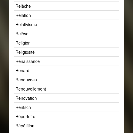
Relâche
2
Relation
1
Relativisme
4
Relève
1
Religion
21
Religiosité
1
Renaissance
3
Renard
2
Renouveau
2
Renouvellement
3
Rénovation
8
Rentsch
1
Répertoire
56
Répétition
7