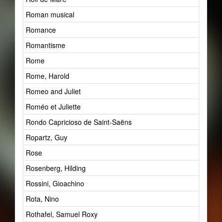
Roman musical
1
Romance
1
Romantisme
4
Rome
1
Rome, Harold
1
Romeo and Juliet
2
Roméo et Juliette
1
Rondo Capricioso de Saint-Saëns
1
Ropartz, Guy
1
Rose
1
Rosenberg, Hilding
1
Rossini, Gioachino
2
Rota, Nino
1
Rothafel, Samuel Roxy
1