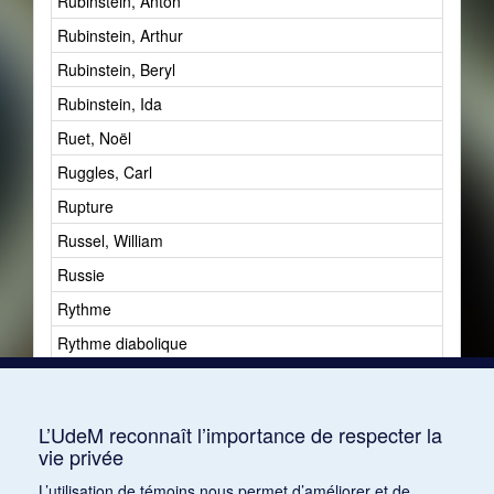
Rubinstein, Anton
1
Rubinstein, Arthur
1
Rubinstein, Beryl
1
Rubinstein, Ida
2
Ruet, Noël
0
Ruggles, Carl
2
Rupture
5
Russel, William
1
Russie
15
Rythme
11
Rythme diabolique
0
Rythmes africains
1
Rythmique
1
L’UdeM reconnaît l’importance de respecter la
vie privée
L’utilisation de témoins nous permet d’améliorer et de