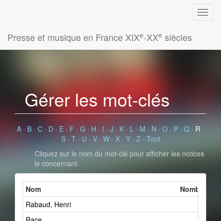
e
e
Presse et musique en France XIX
-XX
siècles
Gérer les mot-clés
A
·
B
·
C
·
D
·
E
·
F
·
G
·
H
·
I
·
J
·
K
·
L
·
M
·
N
·
O
·
P
·
Q
·
R
·
S
·
T
·
U
·
V
·
W
·
X
·
Y
·
Z
·
Tout
Cliquez sur le nom du mot-clé pour afficher les notices
le concernant.
Nom
Nombre de f
Rabaud, Henri
2
Race
9