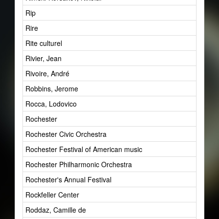
Rip
1
Rire
7
Rite culturel
0
Rivier, Jean
0
Rivoire, André
0
Robbins, Jerome
1
Rocca, Lodovico
1
Rochester
1
Rochester Civic Orchestra
2
Rochester Festival of American music
1
Rochester Philharmonic Orchestra
2
Rochester's Annual Festival
1
Rockfeller Center
1
Roddaz, Camille de
1