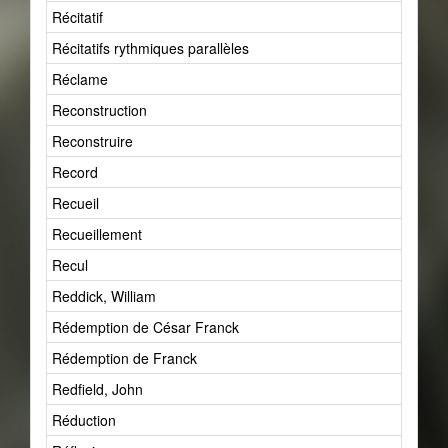
Récitatif
6
Récitatifs rythmiques parallèles
0
Réclame
1
Reconstruction
4
Reconstruire
4
Record
2
Recueil
1
Recueillement
7
Recul
1
Reddick, William
1
Rédemption de César Franck
2
Rédemption de Franck
1
Redfield, John
1
Réduction
5