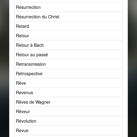
Résurrection
6
Résurrection du Christ
1
Retard
4
Retour
2
Retour à Bach
3
Retour au passé
5
Retransmission
2
Rétrospective
2
Rêve
2
Revenus
1
Rêves de Wagner
1
Rêveur
1
Révolution
2
Revue
2