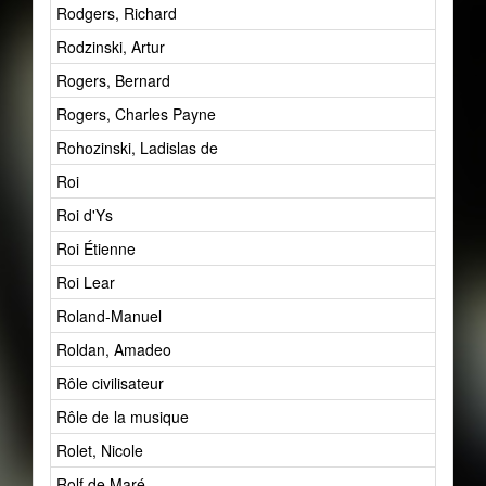
Rodgers, Richard
1
Rodzinski, Artur
1
Rogers, Bernard
1
Rogers, Charles Payne
1
Rohozinski, Ladislas de
0
Roi
1
Roi d'Ys
1
Roi Étienne
1
Roi Lear
2
Roland-Manuel
1
Roldan, Amadeo
1
Rôle civilisateur
8
Rôle de la musique
24
Rolet, Nicole
1
Rolf de Maré
2