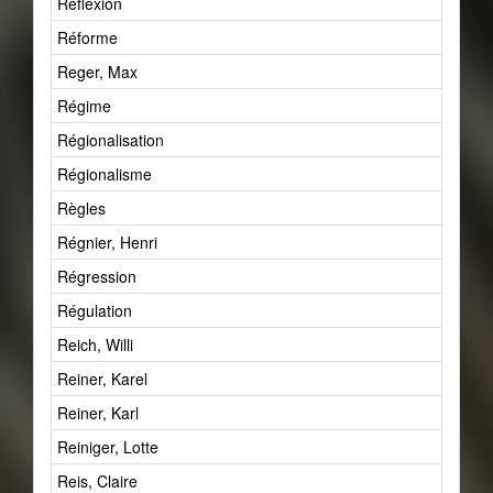
Réflexion
2
Réforme
4
Reger, Max
1
Régime
1
Régionalisation
7
Régionalisme
1
Règles
3
Régnier, Henri
2
Régression
5
Régulation
1
Reich, Willi
1
Reiner, Karel
1
Reiner, Karl
1
Reiniger, Lotte
1
Reis, Claire
1