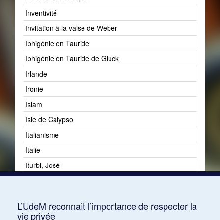
Inventivité
Invitation à la valse de Weber
Iphigénie en Tauride
Iphigénie en Tauride de Gluck
Irlande
Ironie
Islam
Isle de Calypso
Italianisme
Italie
Iturbi, José
Ivan le terrible
Ives, Charles
L’UdeM reconnaît l’importance de respecter la
vie privée