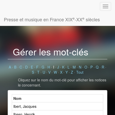
e
e
Presse et musique en France XIX
-XX
siècles
Gérer les mot-clés
A
·
B
·
C
·
D
·
E
·
F
·
G
·
H
·
I
·
J
·
K
·
L
·
M
·
N
·
O
·
P
·
Q
·
R
·
S
·
T
·
U
·
V
·
W
·
X
·
Y
·
Z
·
Tout
Cliquez sur le nom du mot-clé pour afficher les notices
le concernant.
Nom
Ibert, Jacques
Ibsen, Henrik