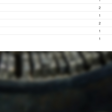
2
1
2
1
1