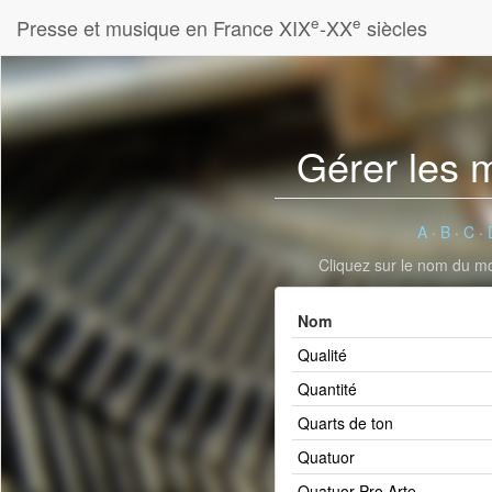
e
e
Presse et musique en France XIX
-XX
siècles
Gérer les 
A
·
B
·
C
·
Cliquez sur le nom du mot
Nom
Qualité
Quantité
Quarts de ton
Quatuor
Quatuor Pro Arte