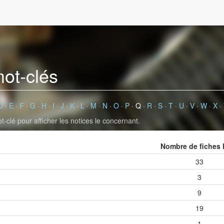
mot-clés
D
·
E
·
F
·
G
·
H
·
I
·
J
·
K
·
L
·
M
·
N
·
O
·
P
·
Q
·
R
·
S
·
T
·
U
·
V
·
W
·
X
·
-clé pour afficher les notices le concernant.
Nombre de fiches 
33
3
9
19
1