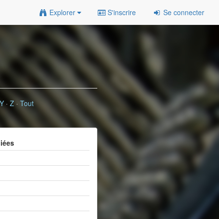
Explorer
S'inscrire
Se connecter
Y
·
Z
·
Tout
liées