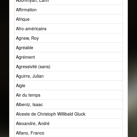
Adohmyan, Lahn
Affirmation
Afrique
Afro-américains
Agnew, Roy
Agréable
Agrément
Agressivité (sans)
Aguirre, Julian
Aigle
Air du temps
Albeniz, Isaac
Alceste de Christoph Willibald Gluck
Alexandre, André
Alfano, Franco