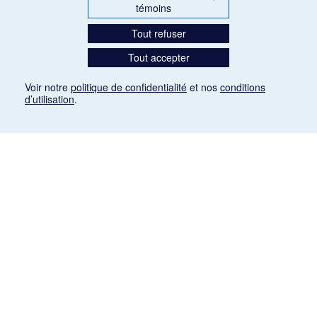
témoins
Tout refuser
Tout accepter
Voir notre
politique de confidentialité
et nos
conditions
d’utilisation
.
Mention légale
Les articles de presse reproduits dans la banque de données sont libres de droits. Leur
diffusion dans la banque de données est non commerciale et respecte les critères
d'utilisation équitable aux fins de recherche ainsi qu'établie par la Loi sur le droit d'auteur
du Canada (L.R.C. (1985), ch. C-42:
http://laws-lois.justice.gc.ca/fra/lois/C-42/page-
9.html#h-26
). Les PDF des articles des revues suivantes ont été téléchargés (sauf
quelques exceptions) de Gallica: Le Ménestrel, La Musique pendant la guerre, La Tribune
de Saint-Gervais, Le Mercure de France, La Revue politique et littéraire «Revue bleue».
Paramètres des témoins