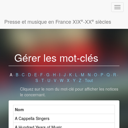
e
e
Presse et musique en France XIX
-XX
siècles
Gérer les mot-clés
A
·
B
·
C
·
D
·
E
·
F
·
G
·
H
·
I
·
J
·
K
·
L
·
M
·
N
·
O
·
P
·
Q
·
R
·
S
·
T
·
U
·
V
·
W
·
X
·
Y
·
Z
·
Tout
Cliquez sur le nom du mot-clé pour afficher les notices
le concernant.
Nom
A Cappella Singers
A Hundred Years of Music