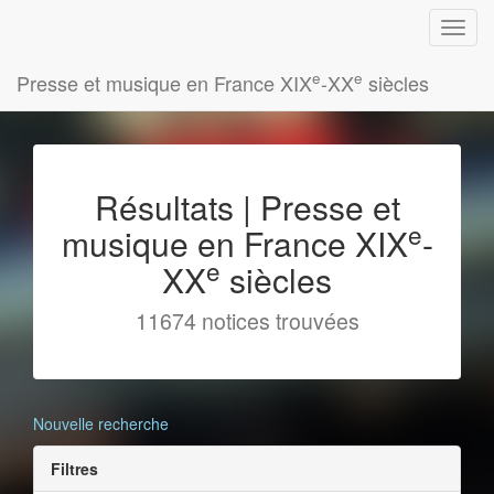
e
e
Presse et musique en France XIX
-XX
siècles
Résultats | Presse et
e
musique en France XIX
-
e
XX
siècles
11674 notices trouvées
Nouvelle recherche
Filtres