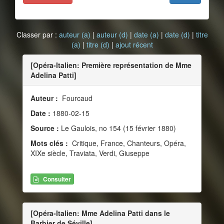
Classer par :
auteur (a)
|
auteur (d)
|
date (a)
|
date (d)
|
titre
(a)
|
titre (d)
|
ajout récent
[Opéra-Italien: Première représentation de Mme
Adelina Patti]
Auteur :
Fourcaud
Date :
1880-02-15
Source :
Le Gaulois, no 154 (15 février 1880)
Mots clés :
Critique, France, Chanteurs, Opéra,
XIXe siècle, Traviata, Verdi, Giuseppe
Consulter
[Opéra-Italien: Mme Adelina Patti dans le
Barbier de Séville]