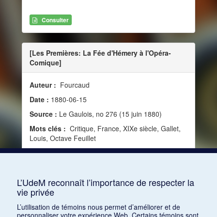
Consulter
[Les Premières: La Fée d'Hémery à l'Opéra-
Comique]
Auteur :
Fourcaud
Date :
1880-06-15
Source :
Le Gaulois, no 276 (15 juin 1880)
Mots clés :
Critique, France, XIXe siècle, Gallet,
Louis, Octave Feuillet
Consulter
L’UdeM reconnaît l’importance de respecter la
vie privée
1
2
3
4
5
…
1168
L’utilisation de témoins nous permet d’améliorer et de
personnaliser votre expérience Web. Certains témoins sont