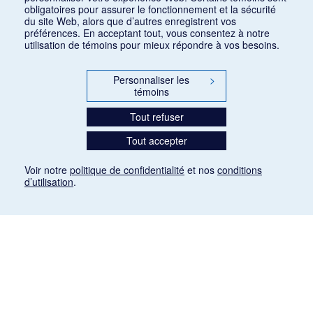
obligatoires pour assurer le fonctionnement et la sécurité
du site Web, alors que d’autres enregistrent vos
préférences. En acceptant tout, vous consentez à notre
utilisation de témoins pour mieux répondre à vos besoins.
Personnaliser les
>
témoins
Tout refuser
Tout accepter
Voir notre
politique de confidentialité
et nos
conditions
d’utilisation
.
Mention légale
Les articles de presse reproduits dans la banque de données sont libres de droits. Leur
diffusion dans la banque de données est non commerciale et respecte les critères