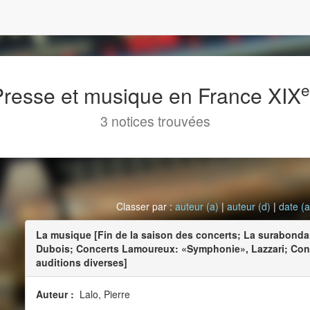
 Presse et musique en France XIX
3 notices trouvées
Classer par :
auteur (a)
|
auteur (d)
|
date (a
La musique [Fin de la saison des concerts; La surabond
Dubois; Concerts Lamoureux: «Symphonie», Lazzari; Cons
auditions diverses]
Auteur :
Lalo, Pierre