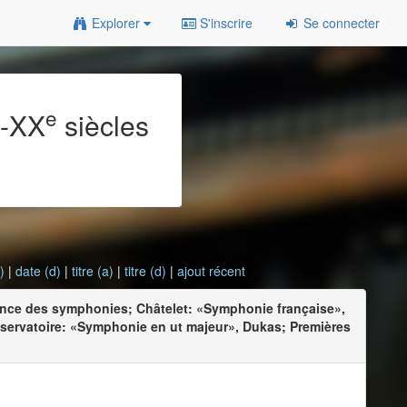
Explorer
S'inscrire
Se connecter
e
e
-XX
siècles
)
|
date (d)
|
titre (a)
|
titre (d)
|
ajout récent
ance des symphonies; Châtelet: «Symphonie française»,
ervatoire: «Symphonie en ut majeur», Dukas; Premières