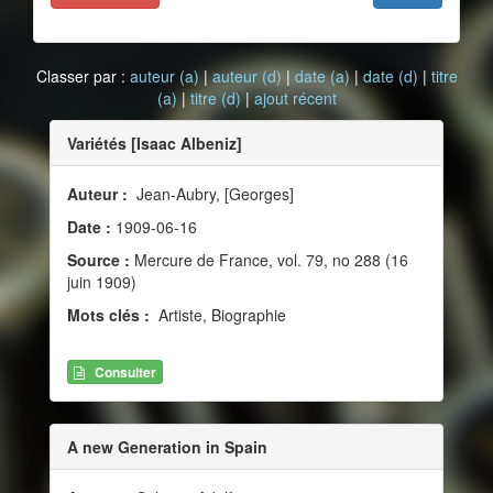
Classer par :
auteur (a)
|
auteur (d)
|
date (a)
|
date (d)
|
titre
(a)
|
titre (d)
|
ajout récent
Variétés [Isaac Albeniz]
Auteur :
Jean-Aubry, [Georges]
Date :
1909-06-16
Source :
Mercure de France, vol. 79, no 288 (16
juin 1909)
Mots clés :
Artiste, Biographie
Consulter
A new Generation in Spain