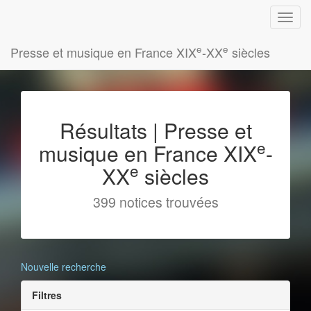
e
e
Presse et musique en France XIX
-XX
siècles
Résultats | Presse et
e
musique en France XIX
-
e
XX
siècles
399 notices trouvées
Nouvelle recherche
Filtres