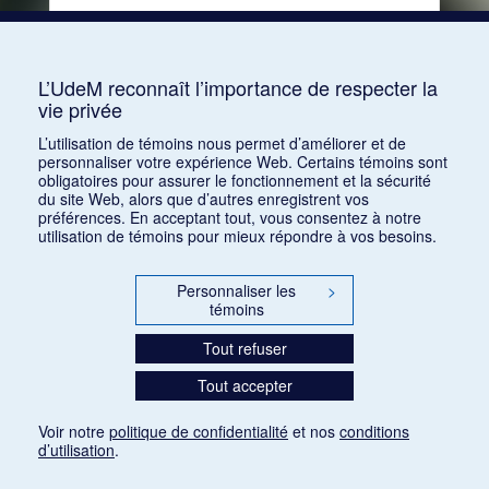
Consulter
L’UdeM reconnaît l’importance de respecter la
vie privée
1
2
3
4
5
…
40
L’utilisation de témoins nous permet d’améliorer et de
personnaliser votre expérience Web. Certains témoins sont
obligatoires pour assurer le fonctionnement et la sécurité
du site Web, alors que d’autres enregistrent vos
préférences. En acceptant tout, vous consentez à notre
utilisation de témoins pour mieux répondre à vos besoins.
Personnaliser les
>
témoins
Tout refuser
Tout accepter
Voir notre
politique de confidentialité
et nos
conditions
d’utilisation
.