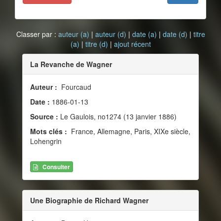
Classer par :
auteur (a)
|
auteur (d)
|
date (a)
|
date (d)
|
titre
(a)
|
titre (d)
|
ajout récent
La Revanche de Wagner
Auteur :
Fourcaud
Date :
1886-01-13
Source :
Le Gaulois, no1274 (13 janvier 1886)
Mots clés :
France, Allemagne, Paris, XIXe siècle,
Lohengrin
Consulter
Une Biographie de Richard Wagner