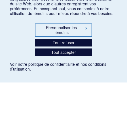
du site Web, alors que d’autres enregistrent vos
préférences. En acceptant tout, vous consentez à notre
utilisation de témoins pour mieux répondre à vos besoins.
Personnaliser les
>
témoins
Tout refuser
Tout accepter
Voir notre
politique de confidentialité
et nos
conditions
d’utilisation
.
Mention légale
Les articles de presse reproduits dans la banque de données sont libres de droits. Leur
diffusion dans la banque de données est non commerciale et respecte les critères
d'utilisation équitable aux fins de recherche ainsi qu'établie par la Loi sur le droit d'auteur