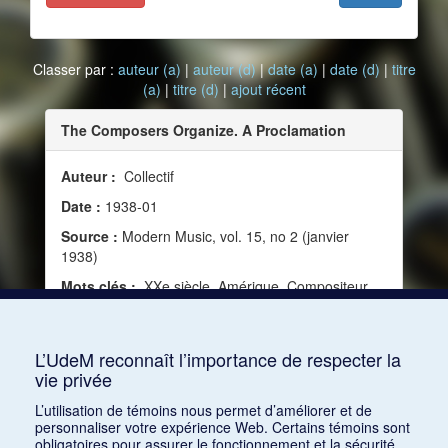
Classer par :
auteur (a)
|
auteur (d)
|
date (a)
|
date (d)
|
titre
(a)
|
titre (d)
|
ajout récent
The Composers Organize. A Proclamation
Auteur :
Collectif
Date :
1938-01
Source :
Modern Music, vol. 15, no 2 (janvier
1938)
Mots clés :
XXe siècle, Amérique, Compositeur,
American Society for Composers, Authors and
Publishers (ASCAP), American Composer's
Alliance
L’UdeM reconnaît l’importance de respecter la
vie privée
Consulter
L’utilisation de témoins nous permet d’améliorer et de
personnaliser votre expérience Web. Certains témoins sont
obligatoires pour assurer le fonctionnement et la sécurité