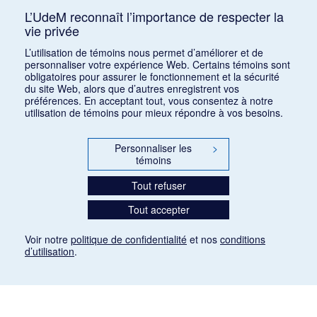
L’UdeM reconnaît l’importance de respecter la
vie privée
Classer par :
auteur (a)
|
auteur (d)
|
date (a)
|
date (d)
|
titre
L’utilisation de témoins nous permet d’améliorer et de
(a)
|
titre (d)
|
ajout récent
personnaliser votre expérience Web. Certains témoins sont
obligatoires pour assurer le fonctionnement et la sécurité
du site Web, alors que d’autres enregistrent vos
préférences. En acceptant tout, vous consentez à notre
utilisation de témoins pour mieux répondre à vos besoins.
Personnaliser les
>
témoins
Tout refuser
Tout accepter
Voir notre
politique de confidentialité
et nos
conditions
d’utilisation
.