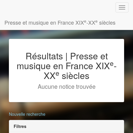
e
e
Presse et musique en France XIX
-XX
siècles
Résultats | Presse et
e
musique en France XIX
-
e
XX
siècles
Aucune notice trouvée
Nouvelle recherche
Filtres