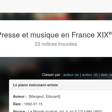
 Presse et musique en France XIX
23 notices trouvées
Classer par :
auteur (a)
|
auteur (d)
|
date (a
Le piano exécutant-artiste
Auteur :
[Mangeot, Edouard]
Date :
1892-07-15
Source :
Le Monde musical, vol. 4, no 5 (15 juillet 1892)