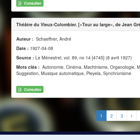
Consulter
Théâtre du Vieux-Colombier. [«Tour au large», de Jean Gr
Auteur :
Schaeffner, André
Date :
1927-04-08
Source :
Le Ménestrel, vol. 89, no 14 [4745] (8 avril 1927)
Mots clés :
Autonomie, Cinéma, Machinisme, Organologie, Mus
Suggestion, Musique automatique, Pleyela, Synchronisme
Consulter
1
2
3