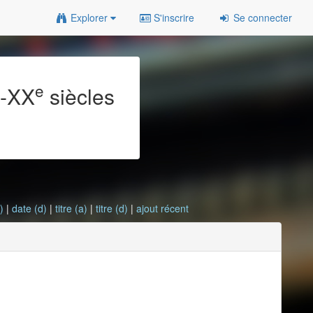
Explorer
S'inscrire
Se connecter
e
e
-XX
siècles
)
|
date (d)
|
titre (a)
|
titre (d)
|
ajout récent