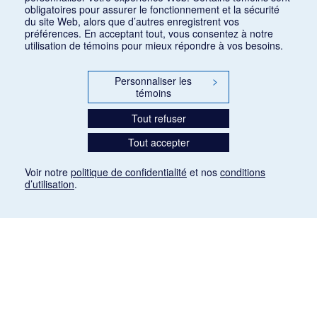
obligatoires pour assurer le fonctionnement et la sécurité
du site Web, alors que d’autres enregistrent vos
préférences. En acceptant tout, vous consentez à notre
utilisation de témoins pour mieux répondre à vos besoins.
Personnaliser les
>
témoins
Tout refuser
Tout accepter
Voir notre
politique de confidentialité
et nos
conditions
d’utilisation
.
Mention légale
Les articles de presse reproduits dans la banque de données sont libres de droits. Leur
diffusion dans la banque de données est non commerciale et respecte les critères