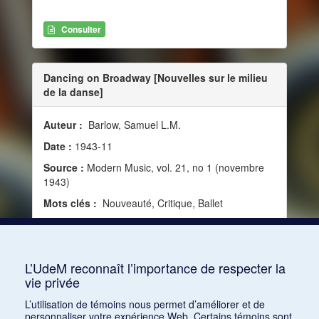
Consulter
Dancing on Broadway [Nouvelles sur le milieu
de la danse]
Auteur :
Barlow, Samuel L.M.
Date :
1943-11
Source :
Modern Music, vol. 21, no 1 (novembre
1943)
Mots clés :
Nouveauté, Critique, Ballet
Consulter
L’UdeM reconnaît l’importance de respecter la
vie privée
1
2
3
4
5
…
1168
L’utilisation de témoins nous permet d’améliorer et de
personnaliser votre expérience Web. Certains témoins sont