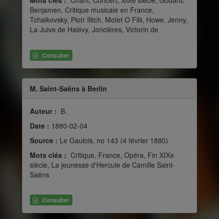
Mots clés :
Chant, Concert, XIXe siècle, Godard,
Benjamen, Critique musicale en France,
Tchaikovsky, Piotr Ilitch, Motet O Filii, Howe, Jenny,
La Juive de Halévy, Joncières, Victorin de
Consulter
M. Saint-Saëns à Berlin
Auteur :
B.
Date :
1880-02-04
Source :
Le Gaulois, no 143 (4 février 1880)
Mots clés :
Critique, France, Opéra, Fin XIXe
siècle, La jeunesse d'Hercule de Camille Saint-
Saëns
Consulter