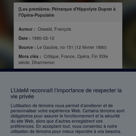
[Les premières: Pétrarque d'Hippolyte Duprat à
l'Opéra-Populaire
Auteur :
Oswald, François
Date :
1880-02-12
Source :
Le Gaulois, no 151 (12 février 1880)
Mots clés :
Critique, France, Opéra, Fin XIXe
siècle, Dharmenon
Consulter
L’UdeM reconnaît l’importance de respecter la
vie privée
1
2
3
4
5
…
1168
L’utilisation de témoins nous permet d’améliorer et de
personnaliser votre expérience Web. Certains témoins sont
obligatoires pour assurer le fonctionnement et la sécurité
du site Web, alors que d’autres enregistrent vos
préférences. En acceptant tout, vous consentez à notre
utilisation de témoins pour mieux répondre à vos besoins.