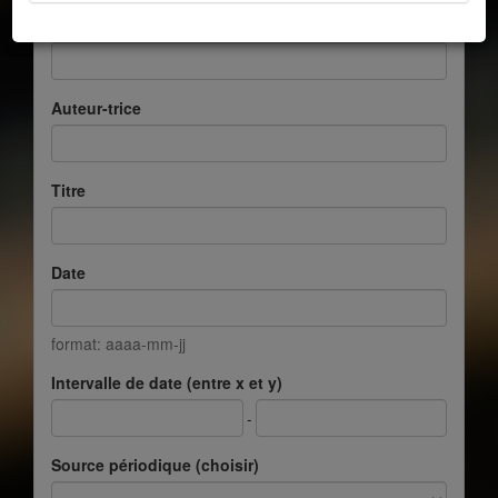
Cote auteur-trice
Auteur-trice
Titre
Date
format: aaaa-mm-jj
Intervalle de date (entre x et y)
-
Source périodique (choisir)