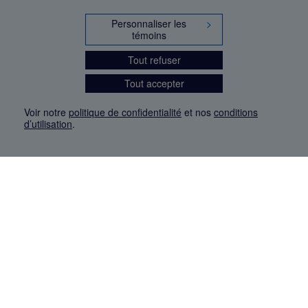
Personnaliser les
>
témoins
Tout refuser
Tout accepter
Voir notre
politique de confidentialité
et nos
conditions
d’utilisation
.
Mention légale
Les articles de presse reproduits dans la banque de données sont libres de droits. Leur
diffusion dans la banque de données est non commerciale et respecte les critères
d'utilisation équitable aux fins de recherche ainsi qu'établie par la Loi sur le droit d'auteur
du Canada (L.R.C. (1985), ch. C-42:
http://laws-lois.justice.gc.ca/fra/lois/C-42/page-
9.html#h-26
). Les PDF des articles des revues suivantes ont été téléchargés (sauf
quelques exceptions) de Gallica: Le Ménestrel, La Musique pendant la guerre, La Tribune
de Saint-Gervais, Le Mercure de France, La Revue politique et littéraire «Revue bleue».