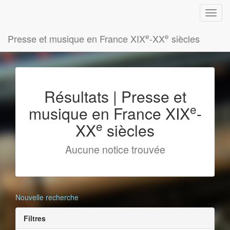
e
e
Presse et musique en France XIX
-XX
siècles
Résultats | Presse et
e
musique en France XIX
-
e
XX
siècles
Aucune notice trouvée
Nouvelle recherche
Filtres