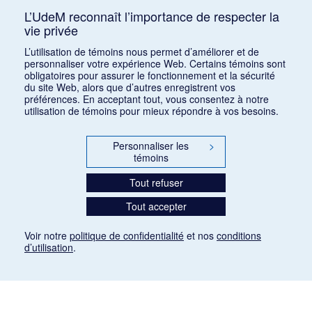
L’UdeM reconnaît l’importance de respecter la
vie privée
Classer par :
auteur (a)
|
auteur (d)
|
date (a)
|
date (d)
|
titre
L’utilisation de témoins nous permet d’améliorer et de
(a)
|
titre (d)
|
ajout récent
personnaliser votre expérience Web. Certains témoins sont
obligatoires pour assurer le fonctionnement et la sécurité
du site Web, alors que d’autres enregistrent vos
préférences. En acceptant tout, vous consentez à notre
utilisation de témoins pour mieux répondre à vos besoins.
Personnaliser les
>
témoins
Tout refuser
Tout accepter
Voir notre
politique de confidentialité
et nos
conditions
d’utilisation
.