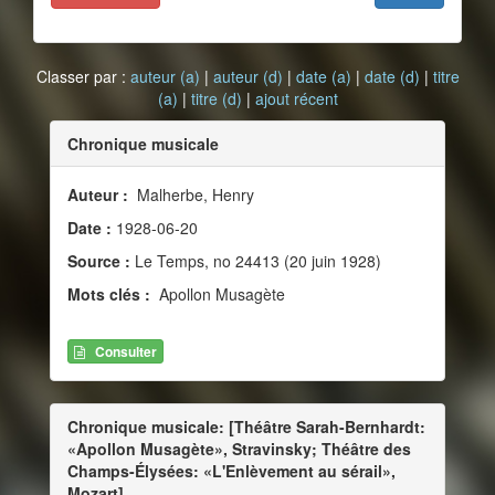
Classer par :
auteur (a)
|
auteur (d)
|
date (a)
|
date (d)
|
titre
(a)
|
titre (d)
|
ajout récent
Chronique musicale
Auteur :
Malherbe, Henry
Date :
1928-06-20
Source :
Le Temps, no 24413 (20 juin 1928)
Mots clés :
Apollon Musagète
Consulter
Chronique musicale: [Théâtre Sarah-Bernhardt:
«Apollon Musagète», Stravinsky; Théâtre des
Champs-Élysées: «L'Enlèvement au sérail»,
Mozart]