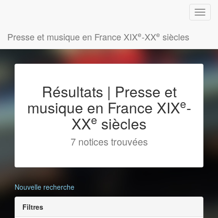
e
e
Presse et musique en France XIX
-XX
siècles
Résultats | Presse et
e
musique en France XIX
-
e
XX
siècles
7 notices trouvées
Nouvelle recherche
Filtres