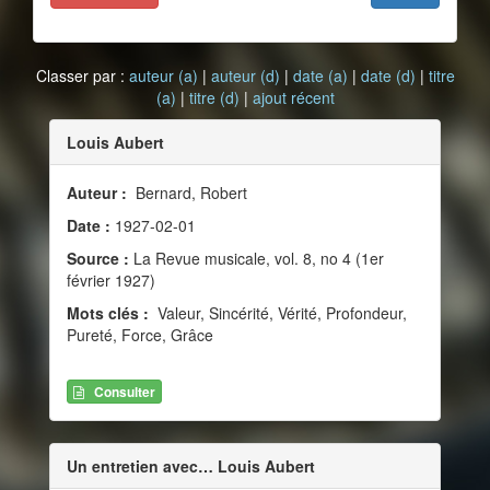
Classer par :
auteur (a)
|
auteur (d)
|
date (a)
|
date (d)
|
titre
(a)
|
titre (d)
|
ajout récent
Louis Aubert
Auteur :
Bernard, Robert
Date :
1927-02-01
Source :
La Revue musicale, vol. 8, no 4 (1er
février 1927)
Mots clés :
Valeur, Sincérité, Vérité, Profondeur,
Pureté, Force, Grâce
Consulter
Un entretien avec… Louis Aubert