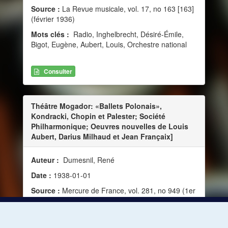
Source :
La Revue musicale, vol. 17, no 163 [163]
(février 1936)
Mots clés :
Radio, Inghelbrecht, Désiré-Émile,
Bigot, Eugène, Aubert, Louis, Orchestre national
Consulter
Théâtre Mogador: «Ballets Polonais»,
Kondracki, Chopin et Palester; Société
Philharmonique; Oeuvres nouvelles de Louis
Aubert, Darius Milhaud et Jean Françaix]
Auteur :
Dumesnil, René
Date :
1938-01-01
Source :
Mercure de France, vol. 281, no 949 (1er
janvier 1938)
Mots clés :
Danse, Ballet, Musique instrumentale,
Poésie, Musique et danse, Musique et poésie