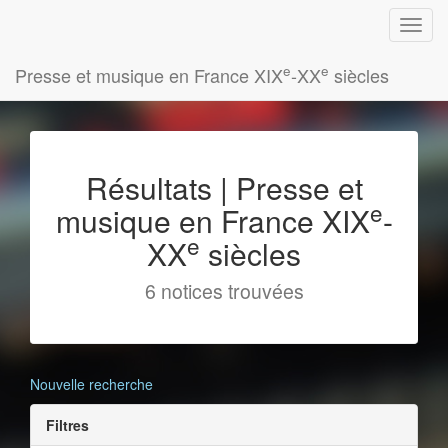
e
e
Presse et musique en France XIX
-XX
siècles
Résultats | Presse et
e
musique en France XIX
-
e
XX
siècles
6 notices trouvées
Nouvelle recherche
Filtres