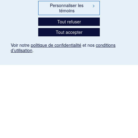
Personnaliser les
>
témoins
Tout refuser
Tout accepter
Voir notre
politique de confidentialité
et nos
conditions
d’utilisation
.
Mention légale
Les articles de presse reproduits dans la banque de données sont libres de droits. Leur
diffusion dans la banque de données est non commerciale et respecte les critères
d'utilisation équitable aux fins de recherche ainsi qu'établie par la Loi sur le droit d'auteur
du Canada (L.R.C. (1985), ch. C-42:
http://laws-lois.justice.gc.ca/fra/lois/C-42/page-
9.html#h-26
). Les PDF des articles des revues suivantes ont été téléchargés (sauf
quelques exceptions) de Gallica: Le Ménestrel, La Musique pendant la guerre, La Tribune
de Saint-Gervais, Le Mercure de France, La Revue politique et littéraire «Revue bleue».