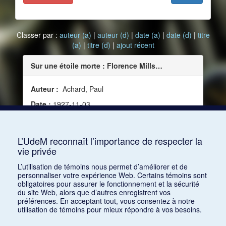
Classer par :
auteur (a)
|
auteur (d)
|
date (a)
|
date (d)
|
titre
(a)
|
titre (d)
|
ajout récent
Sur une étoile morte : Florence Mills…
Auteur :
Achard, Paul
Date :
1927-11-03
Source :
Paris-Midi (3 novembre 1927)
Mots clés :
Disque, Concert, Chronique
L’UdeM reconnaît l’importance de respecter la
vie privée
Consulter
L’utilisation de témoins nous permet d’améliorer et de
personnaliser votre expérience Web. Certains témoins sont
obligatoires pour assurer le fonctionnement et la sécurité
du site Web, alors que d’autres enregistrent vos
préférences. En acceptant tout, vous consentez à notre
utilisation de témoins pour mieux répondre à vos besoins.