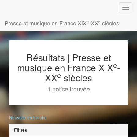
e
e
Presse et musique en France XIX
-XX
siècles
Résultats | Presse et
e
musique en France XIX
-
e
XX
siècles
1 notice trouvée
Nouvelle recherche
Filtres